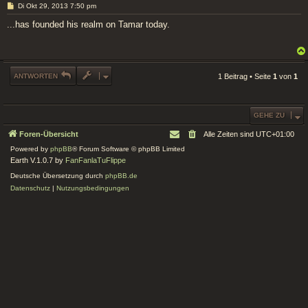
B
Di Okt 29, 2013 7:50 pm
e
i
...has founded his realm on Tamar today.
t
r
a
g
ANTWORTEN
1 Beitrag • Seite
1
von
1
GEHE ZU
Foren-Übersicht
Alle Zeiten sind
UTC+01:00
Powered by
phpBB
® Forum Software © phpBB Limited
Earth V.1.0.7 by
FanFanlaTuFlippe
Deutsche Übersetzung durch
phpBB.de
Datenschutz
|
Nutzungsbedingungen