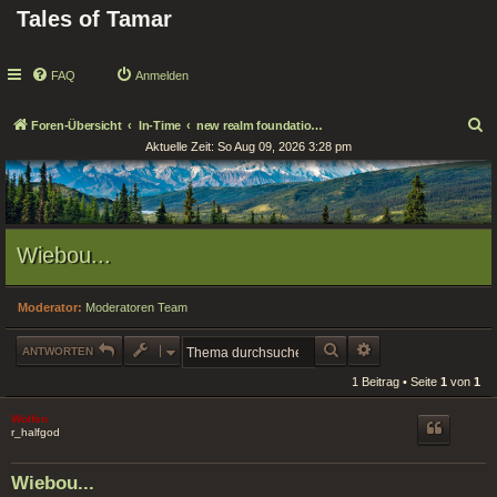
Tales of Tamar
FAQ
Anmelden
S
Foren-Übersicht
In-Time
new realm foundations / Neue Reichsgründungen
Aktuelle Zeit: So Aug 09, 2026 3:28 pm
u
c
h
e
Wiebou...
Moderator:
Moderatoren Team
SUCHE
ERWEITERTE SUCHE
ANTWORTEN
1 Beitrag • Seite
1
von
1
Wolfen
r_halfgod
Wiebou...