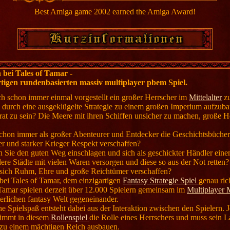
Best Amiga game 2002 earned the Amiga Award!
bei Tales of Tamar -
tigen rundenbasierten massiv multiplayer pbem Spiel.
ch schon immer einmal vorgestellt ein großer Herrscher im
Mittelalter
zu
h durch eine ausgeklügelte Strategie zu einem großen Imperium aufzub
rat zu sein? Die Meere mit ihren Schiffen unsicher zu machen, große H
schon immer als großer Abenteurer und Entdecker die Geschichtsbücher
er und starker Krieger Respekt verschaffen?
 Sie den guten Weg einschlagen und sich als geschickter Händler ei
re Städte mit vielen Waren versorgen und diese so aus der Not retten?
sich Ruhm, Ehre und große Reichtümer verschaffen?
bei Tales of Tamar, dem einzigartigen
Fantasy Strategie Spiel
genau ric
 Tamar spielen derzeit über 12.000 Spielern gemeinsam im
Multiplayer
lterlichen fantasy Welt gegeneinander.
he Spielspaß entsteht dabei aus der Interaktion zwischen den Spielern. J
nimmt in diesem
Rollenspiel
die Rolle eines Herrschers und muss sein 
 zu einem mächtigen Reich ausbauen.