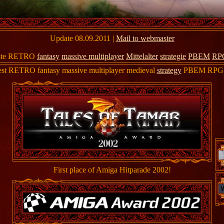
Update 08.09.2011 |
Mail to webmaster
este RETRO
fantasy
massive multiplayer
Mittelalter
strategie
PBEM
RP
est RETRO fantasy massive multiplayer medieval
strategy
PBEM RPG 
First place of Amiga Hitparade 2002!