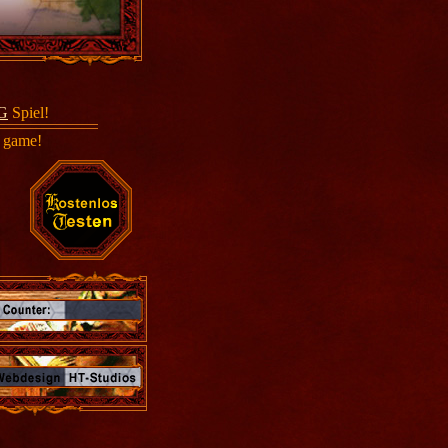
G
Spiel!
game!