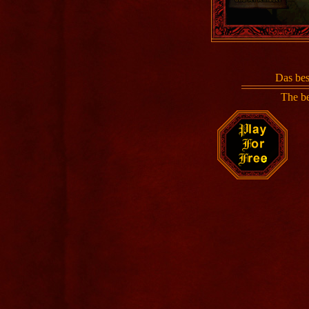
Das b
The b