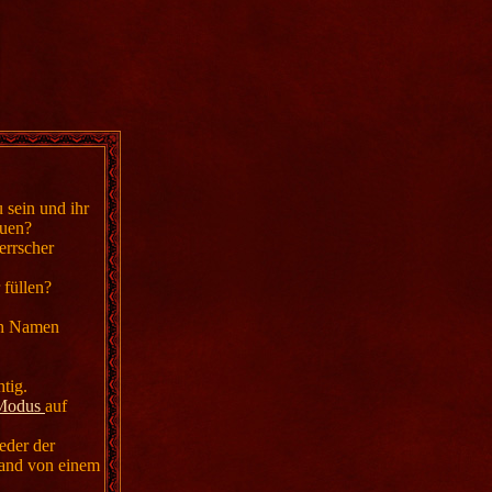
 sein und ihr
auen?
errscher
 füllen?
nen Namen
htig.
 Modus
auf
eder der
Land von einem