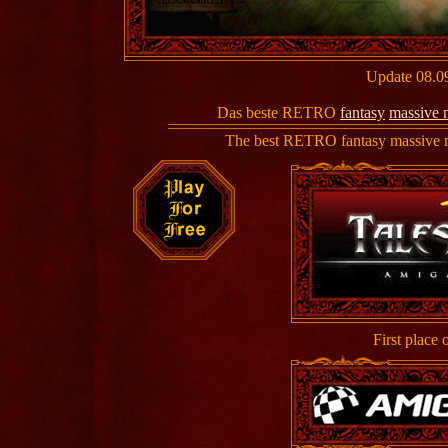
Update 08.0
Das beste RETRO
fantasy
massive 
The best RETRO fantasy massive m
First place