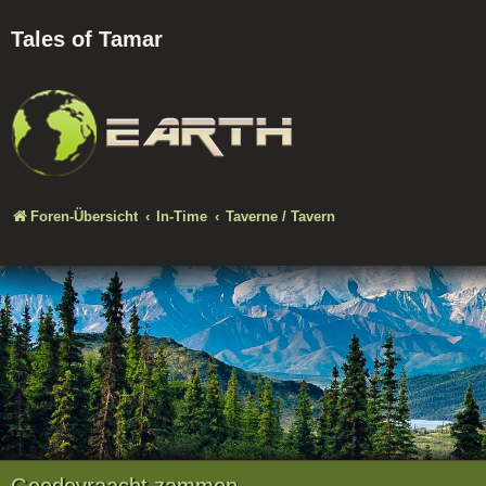
Tales of Tamar
Foren-Übersicht
In-Time
Taverne / Tavern
Goedevraacht zammen