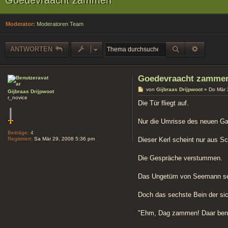
Moderator:
Moderatoren Team
SUCHE
ERWEIT
ANTWORTEN
Goedevraacht zamme
B
von
Gijbraas Drijpwoot
»
Do Mär 
Gijbraas Drijpwoot
e
r_novice
i
Die Tür fliegt auf.
t
r
a
Nur die Umrisse des neuen Ga
g
Beiträge:
4
Registriert:
Sa Mär 29, 2008 5:36 pm
Dieser Kerl scheint nur aus Sc
Die Gespräche verstummen.
Das Ungetüm von Seemann setz
Doch das sechste Bein der sic
"Ehm, Dag zammen! Daar ben 