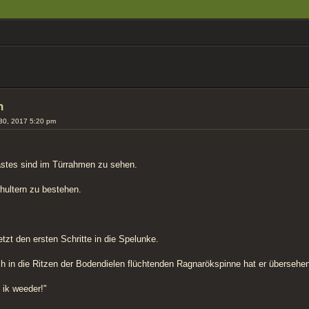
ERTE SUCHE
n
30, 2017 5:20 pm
stes sind im Türrahmen zu sehen.
hultern zu bestehen.
t den ersten Schritte in die Spelunke.
h in die Ritzen der Bodendielen flüchtenden Ragnarökspinne hat er übersehen
ik weeder!"