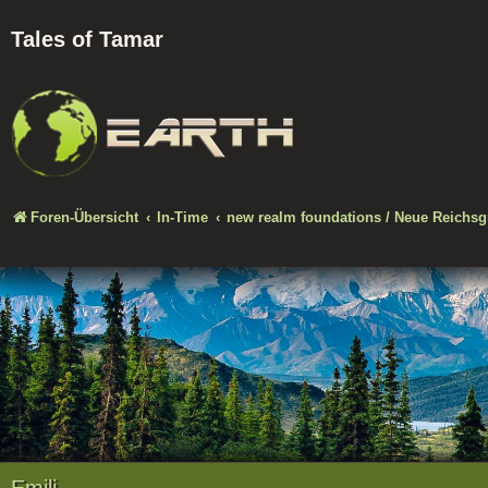
Tales of Tamar
Foren-Übersicht
In-Time
new realm foundations / Neue Reichs
Emili...