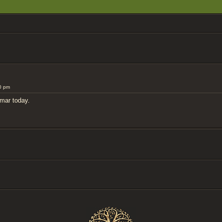
ERTE SUCHE
0 pm
amar today.