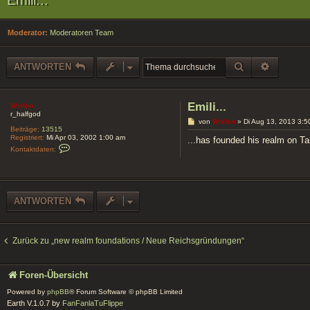
Moderator:
Moderatoren Team
SUCHE
ERWEIT
ANTWORTEN
Emili...
Wolfen
r_halfgod
B
von
Wolfen
»
Di Aug 13, 2013 3:5
Beiträge:
13515
e
Registriert:
Mi Apr 03, 2002 1:00 am
i
...has founded his realm on T
K
t
Kontaktdaten:
o
r
n
a
t
g
a
k
t
ANTWORTEN
d
a
t
e
n
Zurück zu „new realm foundations / Neue Reichsgründungen“
v
o
n
W
Foren-Übersicht
o
l
Powered by
phpBB
® Forum Software © phpBB Limited
f
Earth V.1.0.7 by
FanFanlaTuFlippe
e