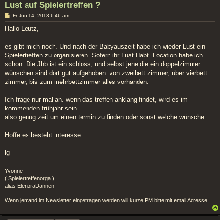
Lust auf Spielertreffen ?
B
Fr Jun 14, 2013 6:46 am
e
i
Hallo Leutz,
t
r
a
es gibt mich noch. Und nach der Babyauszeit habe ich wieder Lust ein
g
Spielertreffen zu organisieren. Sofern ihr Lust Habt. Location habe ich
schon. Die Jhb ist ein schloss, und selbst jene die ein doppelzimmer
wünschen sind dort gut aufgehoben. von zweibett zimmer, über vierbett
zimmer, bis zum mehrbettzimmer alles vorhanden.
Ich frage nur mal an. wenn das treffen anklang findet, wird es im
kommenden frühjahr sein.
also genug zeit um einen termin zu finden oder sonst welche wünsche.
Hoffe es besteht Interesse.
lg
Yvonne
( Spielertreffenorga )
alias ElenoraDannen
Wenn jemand im Newsletter eingetragen werden will kurze PM bitte mit email Adresse