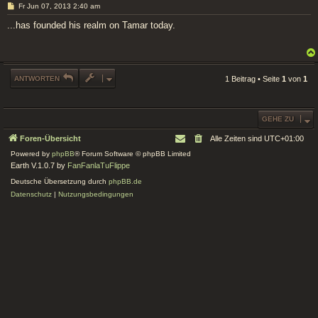
B
Fr Jun 07, 2013 2:40 am
e
i
...has founded his realm on Tamar today.
t
r
a
g
ANTWORTEN
1 Beitrag • Seite
1
von
1
GEHE ZU
Foren-Übersicht
Alle Zeiten sind
UTC+01:00
Powered by
phpBB
® Forum Software © phpBB Limited
Earth V.1.0.7 by
FanFanlaTuFlippe
Deutsche Übersetzung durch
phpBB.de
Datenschutz
|
Nutzungsbedingungen