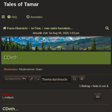
Tales of Tamar
FAQ
Anmelden
S
Foren-Übersicht
In-Time
new realm foundations / Neue Reichsgründungen
Aktuelle Zeit: So Aug 09, 2026 1:03 pm
u
c
h
e
CDeth...
Moderator:
Moderatoren Team
SUCHE
ERWEITERTE SUCHE
ANTWORTEN
1 Beitrag • Seite
1
von
1
Wolfen
r_halfgod
CDeth...