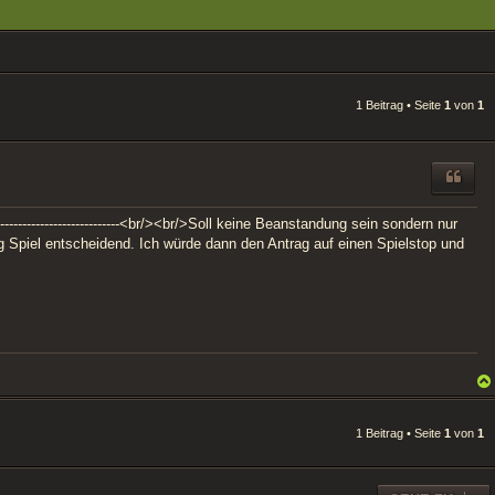
1 Beitrag • Seite
1
von
1
----------------------<br/><br/>Soll keine Beanstandung sein sondern nur
Bug Spiel entscheidend. Ich würde dann den Antrag auf einen Spielstop und
1 Beitrag • Seite
1
von
1