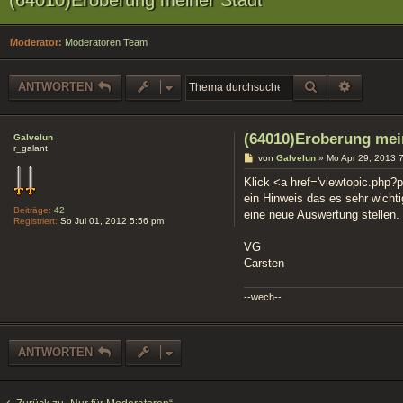
Moderator:
Moderatoren Team
SUCHE
ERWEIT
ANTWORTEN
(64010)Eroberung mei
Galvelun
r_galant
B
von
Galvelun
»
Mo Apr 29, 2013 
e
i
Klick <a href='viewtopic.php?p
t
ein Hinweis das es sehr wichti
r
Beiträge:
42
a
eine neue Auswertung stellen.
Registriert:
So Jul 01, 2012 5:56 pm
g
VG
Carsten
--wech--
ANTWORTEN