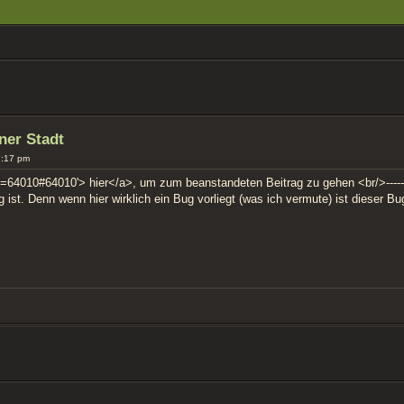
ERTE SUCHE
ner Stadt
7:17 pm
=64010#64010'> hier</a>, um zum beanstandeten Beitrag zu gehen <br/>----------
g ist. Denn wenn hier wirklich ein Bug vorliegt (was ich vermute) ist dieser 