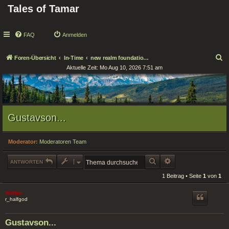
Tales of Tamar
FAQ
Anmelden
S
Foren-Übersicht
In-Time
new realm foundations / Neue Reichsgründungen
Aktuelle Zeit: Mo Aug 10, 2026 7:51 am
u
c
h
e
Gustavson...
Moderator:
Moderatoren Team
SUCHE
ERWEITERTE SUCHE
ANTWORTEN
1 Beitrag • Seite
1
von
1
Wolfen
r_halfgod
Gustavson...