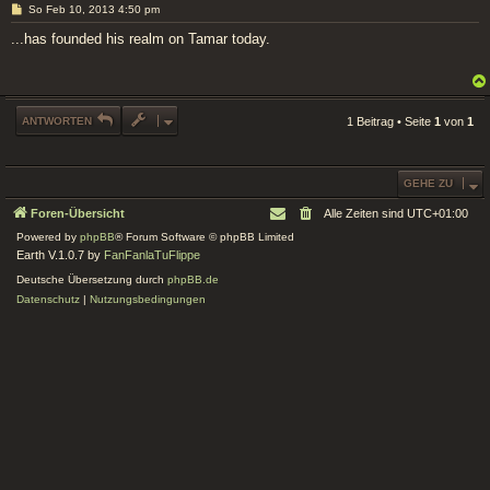
B
So Feb 10, 2013 4:50 pm
e
i
...has founded his realm on Tamar today.
t
r
a
g
ANTWORTEN
1 Beitrag • Seite
1
von
1
GEHE ZU
Foren-Übersicht
Alle Zeiten sind
UTC+01:00
Powered by
phpBB
® Forum Software © phpBB Limited
Earth V.1.0.7 by
FanFanlaTuFlippe
Deutsche Übersetzung durch
phpBB.de
Datenschutz
|
Nutzungsbedingungen