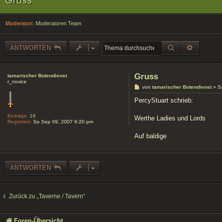
Moderator:
Moderatoren Team
SUCHE
ERWEIT
ANTWORTEN
Gruss
tamarischer Botendienst
r_novice
B
von
tamarischer Botendienst
»
S
e
i
PercyStuart schrieb:
t
r
Beiträge:
19
a
Werthe Ladies und Lords
Registriert:
So Sep 09, 2007 6:20 pm
g
Auf baldige
ANTWORTEN
Zurück zu „Taverne / Tavern“
Foren-Übersicht