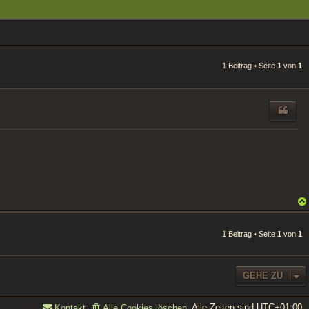
1 Beitrag • Seite
1
von
1
1 Beitrag • Seite
1
von
1
GEHE ZU
Alle Zeiten sind
UTC+01:00
Kontakt
Alle Cookies löschen