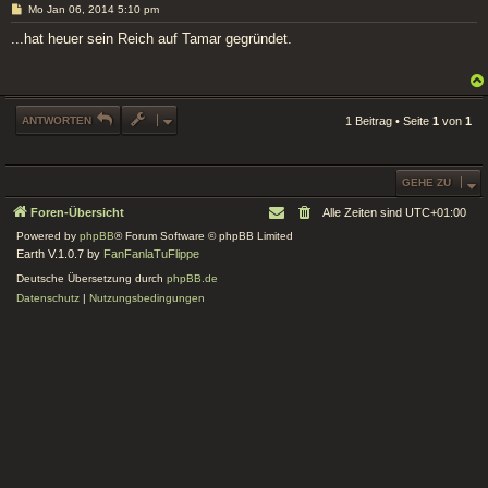
B
Mo Jan 06, 2014 5:10 pm
e
i
...hat heuer sein Reich auf Tamar gegründet.
t
r
a
g
ANTWORTEN
1 Beitrag • Seite
1
von
1
GEHE ZU
Foren-Übersicht
Alle Zeiten sind
UTC+01:00
Powered by
phpBB
® Forum Software © phpBB Limited
Earth V.1.0.7 by
FanFanlaTuFlippe
Deutsche Übersetzung durch
phpBB.de
Datenschutz
|
Nutzungsbedingungen