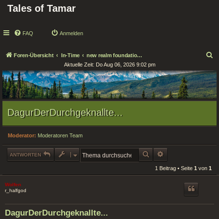
Tales of Tamar
FAQ
Anmelden
S
Foren-Übersicht
In-Time
new realm foundations / Neue Reichsgründungen
Aktuelle Zeit: Do Aug 06, 2026 9:02 pm
u
c
h
e
DagurDerDurchgeknallte...
Moderator:
Moderatoren Team
SUCHE
ERWEITERTE SUCHE
ANTWORTEN
1 Beitrag • Seite
1
von
1
Wolfen
r_halfgod
DagurDerDurchgeknallte...