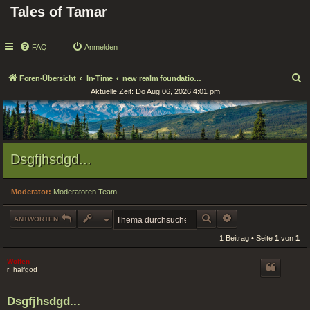
Tales of Tamar
FAQ
Anmelden
S
Foren-Übersicht
In-Time
new realm foundations / Neue Reichsgründungen
Aktuelle Zeit: Do Aug 06, 2026 4:01 pm
u
c
h
e
Dsgfjhsdgd...
Moderator:
Moderatoren Team
SUCHE
ERWEITERTE SUCHE
ANTWORTEN
1 Beitrag • Seite
1
von
1
Wolfen
r_halfgod
Dsgfjhsdgd...