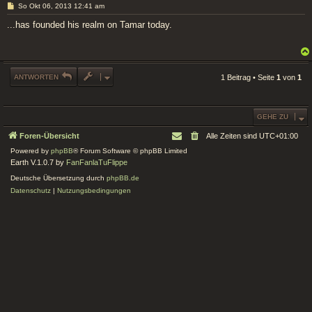
B
So Okt 06, 2013 12:41 am
e
i
...has founded his realm on Tamar today.
t
r
a
g
ANTWORTEN
1 Beitrag • Seite
1
von
1
GEHE ZU
Foren-Übersicht
Alle Zeiten sind
UTC+01:00
Powered by
phpBB
® Forum Software © phpBB Limited
Earth V.1.0.7 by
FanFanlaTuFlippe
Deutsche Übersetzung durch
phpBB.de
Datenschutz
|
Nutzungsbedingungen