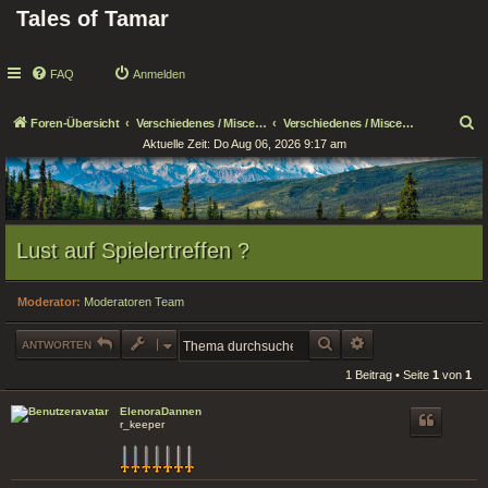
Tales of Tamar
FAQ
Anmelden
S
Foren-Übersicht
Verschiedenes / Miscellaneous
Verschiedenes / Miscellaneous
Aktuelle Zeit: Do Aug 06, 2026 9:17 am
u
c
h
e
Lust auf Spielertreffen ?
Moderator:
Moderatoren Team
SUCHE
ERWEITERTE SUCHE
ANTWORTEN
1 Beitrag • Seite
1
von
1
ElenoraDannen
r_keeper