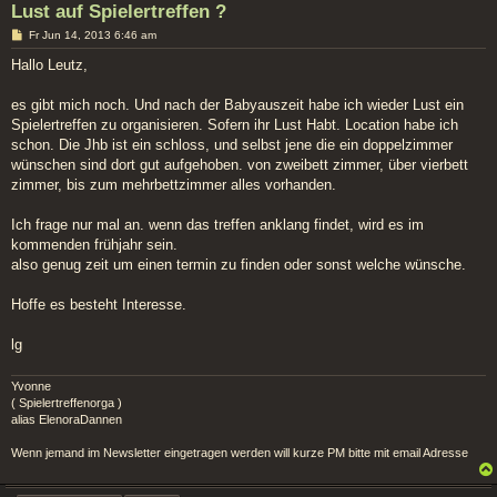
Lust auf Spielertreffen ?
B
Fr Jun 14, 2013 6:46 am
e
i
Hallo Leutz,
t
r
a
es gibt mich noch. Und nach der Babyauszeit habe ich wieder Lust ein
g
Spielertreffen zu organisieren. Sofern ihr Lust Habt. Location habe ich
schon. Die Jhb ist ein schloss, und selbst jene die ein doppelzimmer
wünschen sind dort gut aufgehoben. von zweibett zimmer, über vierbett
zimmer, bis zum mehrbettzimmer alles vorhanden.
Ich frage nur mal an. wenn das treffen anklang findet, wird es im
kommenden frühjahr sein.
also genug zeit um einen termin zu finden oder sonst welche wünsche.
Hoffe es besteht Interesse.
lg
Yvonne
( Spielertreffenorga )
alias ElenoraDannen
Wenn jemand im Newsletter eingetragen werden will kurze PM bitte mit email Adresse