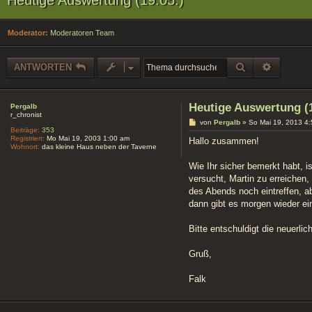
Moderator:
Moderatoren Team
SUCHE
ERWEIT
ANTWORTEN
Heutige Auswertung (1
Pergalb
r_chronist
B
von
Pergalb
»
So Mai 19, 2013 4
Beiträge:
353
e
Registriert:
Mo Mai 19, 2003 1:00 am
i
Hallo zusammen!
Wohnort:
das kleine Haus neben der Taverne
t
r
a
Wie Ihr sicher bemerkt habt, i
g
versucht, Martin zu erreichen
des Abends noch eintreffen, ab
dann gibt es morgen wieder ei
Bitte entschuldigt die neuerli
Gruß,
Falk