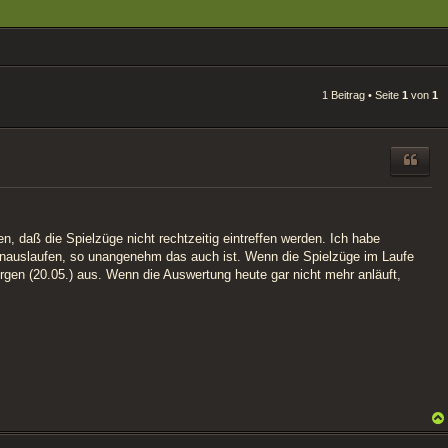
1 Beitrag • Seite
1
von
1
n, daß die Spielzüge nicht rechtzeitig eintreffen werden. Ich habe
e hinauslaufen, so unangenehm das auch ist. Wenn die Spielzüge im Laufe
orgen (20.05.) aus. Wenn die Auswertung heute gar nicht mehr anläuft,