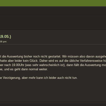
ERTE SUCHE
9.05.)
:58 pm
st die Auswertung bisher noch nicht gestartet. Wir müssen also davon ausgehe
, hatte aber leider kein Glück. Daher wird es auf die übliche Verfahrensweis
er nach 19.00Uhr (was sehr wahrscheinlich ist), dann fällt die Auswertung m
ne, und es geht dann normal weiter.
che Verzögerung, aber mehr kann ich leider auch nicht tun.