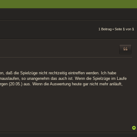
1 Beitrag • Seite
1
von
1
n, daß die Spielzüge nicht rechtzeitig eintreffen werden. Ich habe
e hinauslaufen, so unangenehm das auch ist. Wenn die Spielzüge im Laufe
orgen (20.05.) aus. Wenn die Auswertung heute gar nicht mehr anläuft,