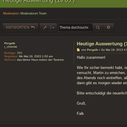
Moderator:
Moderatoren Team
SUCHE
ERWEIT
ANTWORTEN
Heutige Auswertung (1
Pergalb
r_chronist
B
von
Pergalb
»
So Mai 19, 2013 4
Beiträge:
353
e
Registriert:
Mo Mai 19, 2003 1:00 am
i
Hallo zusammen!
Wohnort:
das kleine Haus neben der Taverne
t
r
a
Wie Ihr sicher bemerkt habt, i
g
versucht, Martin zu erreichen
des Abends noch eintreffen, ab
dann gibt es morgen wieder ei
Bitte entschuldigt die neuerli
Gruß,
Falk