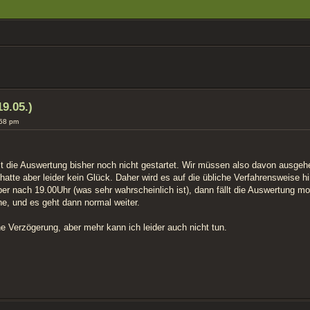
ERTE SUCHE
9.05.)
:58 pm
st die Auswertung bisher noch nicht gestartet. Wir müssen also davon ausgehe
, hatte aber leider kein Glück. Daher wird es auf die übliche Verfahrensweis
er nach 19.00Uhr (was sehr wahrscheinlich ist), dann fällt die Auswertung m
ne, und es geht dann normal weiter.
che Verzögerung, aber mehr kann ich leider auch nicht tun.