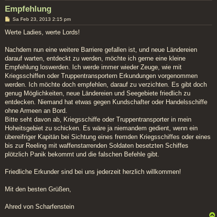
Empfehlung
B
Sa Feb 23, 2013 2:15 pm
e
i
Werte Ladies, werte Lords!
t
r
a
Nachdem nun eine weitere Barriere gefallen ist, und neue Ländereien
g
darauf warten, entdeckt zu werden, möchte ich gerne eine kleine
Empfehlung loswerden. Ich werde immer wieder Zeuge, wie mit
Kriegsschiffen oder Truppentransportern Erkundungen vorgenommen
werden. Ich möchte doch empfehlen, darauf zu verzichten. Es gibt doch
genug Möglichkeiten, neue Ländereien und Seegebiete friedlich zu
entdecken. Niemand hat etwas gegen Kundschafter oder Handelsschiffe
ohne Armeen an Bord.
Bitte seht davon ab, Kriegsschiffe oder Truppentransporter in mein
Hoheitsgebiet zu schicken. Es wäre ja niemandem gedient, wenn ein
übereifriger Kapitän bei Sichtung eines fremden Kriegsschiffes oder eines
bis zur Reeling mit waffenstarrenden Soldaten besetzten Schiffes
plötzlich Panik bekommt und die falschen Befehle gibt.
Friedliche Erkunder sind bei uns jederzeit herzlich willkommen!
Mit den besten Grüßen,
Ahred von Scharfenstein