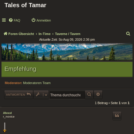
Tales of Tamar
FAQ
Anmelden
S
Foren-Übersicht
In-Time
Taverne / Tavern
Aktuelle Zeit: So Aug 09, 2026 2:36 pm
u
c
h
e
Empfehlung
Moderator:
Moderatoren Team
SUCHE
ERWEITERTE SUCHE
ANTWORTEN
1 Beitrag • Seite
1
von
1
Ahred
r_novice