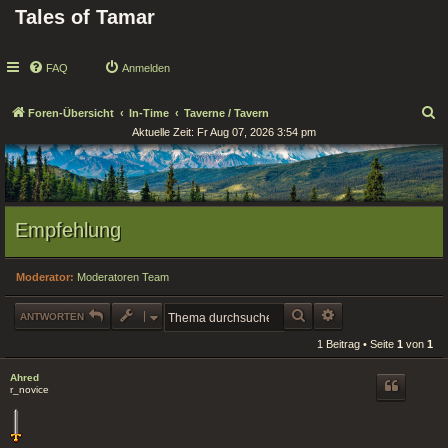
Tales of Tamar
FAQ
Anmelden
S
Foren-Übersicht
In-Time
Taverne / Tavern
Aktuelle Zeit: Fr Aug 07, 2026 3:54 pm
u
c
h
e
Empfehlung
Moderator:
Moderatoren Team
SUCHE
ERWEITERTE SUCHE
ANTWORTEN
1 Beitrag • Seite
1
von
1
Ahred
r_novice