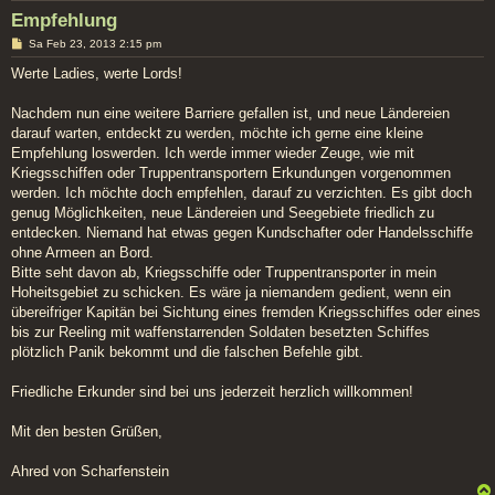
Empfehlung
B
Sa Feb 23, 2013 2:15 pm
e
i
Werte Ladies, werte Lords!
t
r
a
Nachdem nun eine weitere Barriere gefallen ist, und neue Ländereien
g
darauf warten, entdeckt zu werden, möchte ich gerne eine kleine
Empfehlung loswerden. Ich werde immer wieder Zeuge, wie mit
Kriegsschiffen oder Truppentransportern Erkundungen vorgenommen
werden. Ich möchte doch empfehlen, darauf zu verzichten. Es gibt doch
genug Möglichkeiten, neue Ländereien und Seegebiete friedlich zu
entdecken. Niemand hat etwas gegen Kundschafter oder Handelsschiffe
ohne Armeen an Bord.
Bitte seht davon ab, Kriegsschiffe oder Truppentransporter in mein
Hoheitsgebiet zu schicken. Es wäre ja niemandem gedient, wenn ein
übereifriger Kapitän bei Sichtung eines fremden Kriegsschiffes oder eines
bis zur Reeling mit waffenstarrenden Soldaten besetzten Schiffes
plötzlich Panik bekommt und die falschen Befehle gibt.
Friedliche Erkunder sind bei uns jederzeit herzlich willkommen!
Mit den besten Grüßen,
Ahred von Scharfenstein