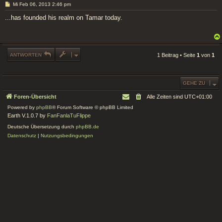
B
Mi Feb 06, 2013 2:46 pm
e
i
...has founded his realm on Tamar today.
t
r
a
g
ANTWORTEN
1 Beitrag • Seite
1
von
1
GEHE ZU
Foren-Übersicht
Alle Zeiten sind
UTC+01:00
Powered by
phpBB
® Forum Software © phpBB Limited
Earth V.1.0.7 by
FanFanlaTuFlippe
Deutsche Übersetzung durch
phpBB.de
Datenschutz
|
Nutzungsbedingungen