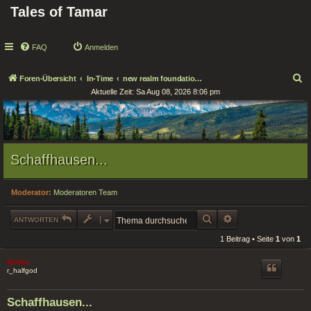
Tales of Tamar
FAQ
Anmelden
S
Foren-Übersicht
In-Time
new realm foundations / Neue Reichsgründungen
Aktuelle Zeit: Sa Aug 08, 2026 8:06 pm
u
c
h
e
Schaffhausen...
Moderator:
Moderatoren Team
SUCHE
ERWEITERTE SUCHE
ANTWORTEN
1 Beitrag • Seite
1
von
1
Wolfen
r_halfgod
Schaffhausen...