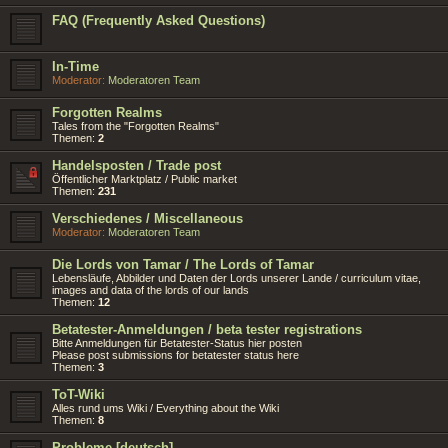
FAQ (Frequently Asked Questions)
In-Time
Moderator:
Moderatoren Team
Forgotten Realms
Tales from the "Forgotten Realms"
Themen:
2
Handelsposten / Trade post
Öffentlicher Marktplatz / Public market
Themen:
231
Verschiedenes / Miscellaneous
Moderator:
Moderatoren Team
Die Lords von Tamar / The Lords of Tamar
Lebensläufe, Abbilder und Daten der Lords unserer Lande / curriculum vitae,
images and data of the lords of our lands
Themen:
12
Betatester-Anmeldungen / beta tester registrations
Bitte Anmeldungen für Betatester-Status hier posten
Please post submissions for betatester status here
Themen:
3
ToT-Wiki
Alles rund ums Wiki / Everything about the Wiki
Themen:
8
Probleme [deutsch]