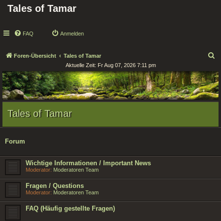
Tales of Tamar
FAQ
Anmelden
S
Foren-Übersicht
Tales of Tamar
Aktuelle Zeit: Fr Aug 07, 2026 7:11 pm
u
c
h
e
Tales of Tamar
Forum
Wichtige Informationen / Important News
Moderator:
Moderatoren Team
Fragen / Questions
Moderator:
Moderatoren Team
FAQ (Häufig gestellte Fragen)