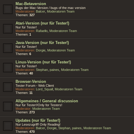
Mac-Betaversion
Bugs der Mac-Version / bugs of the mac version
Moderatoren:
Balcer
,
Moderatoren Team
Themen:
327
Atari-Version (nur für Tester!)
Nur für Tester!
Moderatoren:
Rafaello
,
Moderatoren Team
Themen:
1
Java-Version (nur für Tester!)
Nur für Tester!
Moderatoren:
Dorgie
,
Moderatoren Team
Themen:
6
Linux-Version (nur für Tester!)
Nur für Tester!
Moderatoren:
Stephan
,
paines
,
Moderatoren Team
Themen:
40
Browser-Version
Tester Forum - Web Client
Moderatoren:
Lord_Squall
,
Moderatoren Team
Themen:
11
Allgemeines / General discussion
Nur für Tester!/Only for Testers!
Moderator:
Moderatoren Team
Themen:
273
Updates (nur für Tester!)
Nur Lesezugriff! Only Reading!
Moderatoren:
Balcer
,
Dorgie
,
Stephan
,
paines
,
Moderatoren Team
Themen:
470