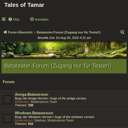
Tales of Tamar
FAQ
Anmelden
S
Foren-Übersicht
Betatester-Forum (Zugang nur für Tester!)
Aktuelle Zeit: Do Aug 06, 2026 4:22 am
u
c
h
e
Betatester-Forum (Zugang nur für Tester!)
Forum
Amiga-Betaversion
Bugs der Amiga-Version / bugs of the amiga version
Moderator:
Moderatoren Team
Themen:
338
Windows-Betaversion
Bugs der Windows-Version / bugs of the windows version
Moderatoren:
Stephan
,
Moderatoren Team
Themen:
916