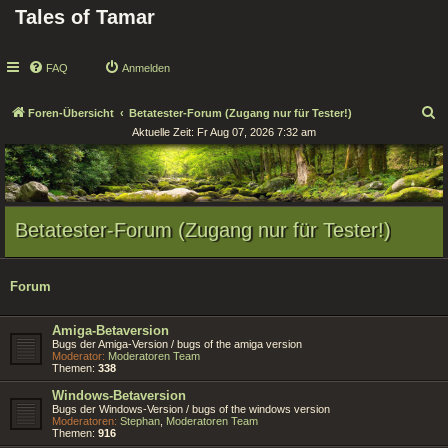
Tales of Tamar
FAQ
Anmelden
S
Foren-Übersicht
Betatester-Forum (Zugang nur für Tester!)
Aktuelle Zeit: Fr Aug 07, 2026 7:32 am
u
c
h
e
Betatester-Forum (Zugang nur für Tester!)
Forum
Amiga-Betaversion
Bugs der Amiga-Version / bugs of the amiga version
Moderator:
Moderatoren Team
Themen:
338
Windows-Betaversion
Bugs der Windows-Version / bugs of the windows version
Moderatoren:
Stephan
,
Moderatoren Team
Themen:
916