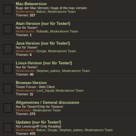
Mac-Betaversion
Bugs der Mac-Version / bugs of the mac version
Moderatoren:
Balcer
,
Moderatoren Team
Themen:
327
Atari-Version (nur für Tester!)
Nur für Tester!
Moderatoren:
Rafaello
,
Moderatoren Team
Themen:
1
Java-Version (nur für Tester!)
Nur für Tester!
Moderatoren:
Dorgie
,
Moderatoren Team
Themen:
6
Linux-Version (nur für Tester!)
Nur für Tester!
Moderatoren:
Stephan
,
paines
,
Moderatoren Team
Themen:
40
Browser-Version
Tester Forum - Web Client
Moderatoren:
Lord_Squall
,
Moderatoren Team
Themen:
11
Allgemeines / General discussion
Nur für Tester!/Only for Testers!
Moderator:
Moderatoren Team
Themen:
273
Updates (nur für Tester!)
Nur Lesezugriff! Only Reading!
Moderatoren:
Balcer
,
Dorgie
,
Stephan
,
paines
,
Moderatoren Team
Themen:
470