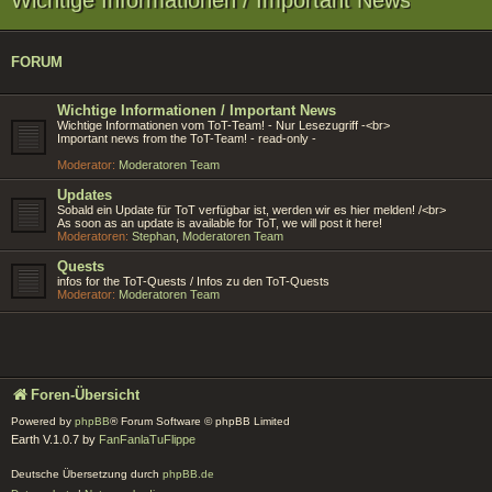
FORUM
Wichtige Informationen / Important News
Wichtige Informationen vom ToT-Team! - Nur Lesezugriff -<br>
Important news from the ToT-Team! - read-only -
Moderator:
Moderatoren Team
Updates
Sobald ein Update für ToT verfügbar ist, werden wir es hier melden! /<br>
As soon as an update is available for ToT, we will post it here!
Moderatoren:
Stephan
,
Moderatoren Team
Quests
infos for the ToT-Quests / Infos zu den ToT-Quests
Moderator:
Moderatoren Team
Foren-Übersicht
Powered by
phpBB
® Forum Software © phpBB Limited
Earth V.1.0.7 by
FanFanlaTuFlippe
Deutsche Übersetzung durch
phpBB.de