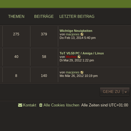
THEMEN
BEITRÄGE
LETZTER BEITRAG
Wichtige Neuigkeiten
275
379
N
von
macjones
e
Do Feb 13, 2014 5:40 pm
u
e
s
t
ToT V0.59 PC / Amiga / Linux
e
40
58
N
von
Wolfen
r
e
Di Mai 29, 2012 1:22 pm
B
u
e
e
i
s
N
von
macjones
t
t
8
140
e
Mo Mär 26, 2012 10:19 pm
r
e
u
a
r
e
g
B
s
e
t
GEHE ZU
i
e
t
r
r
B
a
e
Alle Zeiten sind
UTC+01:00
Kontakt
Alle Cookies löschen
g
i
t
r
a
g