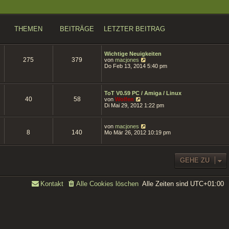
THEMEN
BEITRÄGE
LETZTER BEITRAG
Wichtige Neuigkeiten
275
379
N
von
macjones
e
Do Feb 13, 2014 5:40 pm
u
e
s
t
ToT V0.59 PC / Amiga / Linux
e
40
58
N
von
Wolfen
r
e
Di Mai 29, 2012 1:22 pm
B
u
e
e
i
s
N
von
macjones
t
t
8
140
e
Mo Mär 26, 2012 10:19 pm
r
e
u
a
r
e
g
B
s
e
t
GEHE ZU
i
e
t
r
r
B
a
e
Alle Zeiten sind
UTC+01:00
Kontakt
Alle Cookies löschen
g
i
t
r
a
g