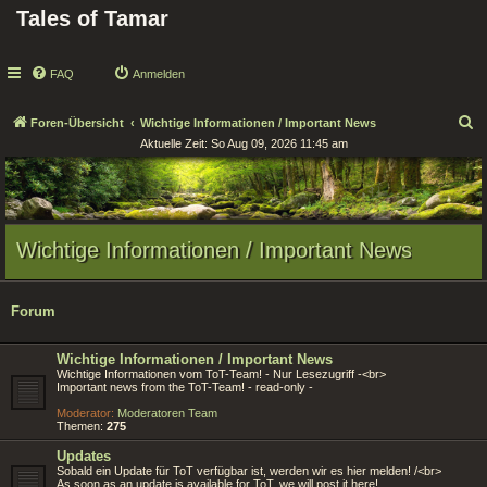
Tales of Tamar
FAQ
Anmelden
S
Foren-Übersicht
Wichtige Informationen / Important News
Aktuelle Zeit: So Aug 09, 2026 11:45 am
u
c
h
e
Wichtige Informationen / Important News
Forum
Wichtige Informationen / Important News
Wichtige Informationen vom ToT-Team! - Nur Lesezugriff -<br>
Important news from the ToT-Team! - read-only -
Moderator:
Moderatoren Team
Themen:
275
Updates
Sobald ein Update für ToT verfügbar ist, werden wir es hier melden! /<br>
As soon as an update is available for ToT, we will post it here!