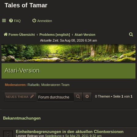
Tales of Tamar
FAQ
Anmelden
S
Foren-Übersicht
Problems [english]
Atari-Version
Aktuelle Zeit: Sa Aug 08, 2026 6:34 am
u
c
h
e
Atari-Version
Moderatoren:
Rafaello
,
Moderatoren Team
SUCHE
ERWEITERTE SUCHE
0 Themen • Seite
1
von
1
NEUES THEMA
Bekanntmachungen
Einheitenbegrenzungen in den aktuellen Clientversionen
Letzter Beitrag von
Spielleitung
«
So Mai 29, 2011 9:32 am