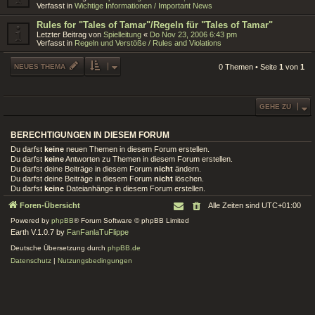
Verfasst in
Wichtige Informationen / Important News
Rules for "Tales of Tamar"/Regeln für "Tales of Tamar"
Letzter Beitrag von
Spielleitung
«
Do Nov 23, 2006 6:43 pm
Verfasst in
Regeln und Verstöße / Rules and Violations
NEUES THEMA
0 Themen • Seite
1
von
1
GEHE ZU
BERECHTIGUNGEN IN DIESEM FORUM
Du darfst
keine
neuen Themen in diesem Forum erstellen.
Du darfst
keine
Antworten zu Themen in diesem Forum erstellen.
Du darfst deine Beiträge in diesem Forum
nicht
ändern.
Du darfst deine Beiträge in diesem Forum
nicht
löschen.
Du darfst
keine
Dateianhänge in diesem Forum erstellen.
Foren-Übersicht
Alle Zeiten sind
UTC+01:00
Powered by
phpBB
® Forum Software © phpBB Limited
Earth V.1.0.7 by
FanFanlaTuFlippe
Deutsche Übersetzung durch
phpBB.de
Datenschutz
|
Nutzungsbedingungen