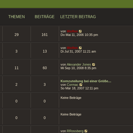
THEMEN
BEITRÄGE
LETZTER BEITRAG
N
von
Wolfen
29
161
e
Do Mai 11, 2006 10:35 pm
u
e
s
N
von
Wolfen
t
3
13
e
Di Jul 31, 2007 11:21 am
e
u
r
e
B
s
e
N
von
Alexander Jones
t
i
11
60
e
Mi Sep 10, 2008 8:35 pm
e
t
u
r
r
e
B
a
s
e
g
Kornzuteilung bei einer Größe…
t
i
2
3
N
von
Cormac
e
t
e
So Mär 18, 2007 12:11 pm
r
r
u
B
a
e
e
g
Keine Beiträge
s
i
0
0
t
t
e
r
r
a
B
g
Keine Beiträge
e
0
0
i
t
r
a
N
von
RRossberg