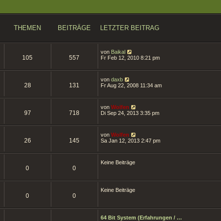
THEMEN
BEITRÄGE
LETZTER BEITRAG
N
von
Baikal
105
557
e
Fr Feb 12, 2010 8:21 pm
u
e
s
N
von
daxb
t
28
131
e
Fr Aug 22, 2008 11:34 am
e
u
r
e
B
s
e
N
von
Wolfen
t
i
97
718
e
Di Sep 24, 2013 3:35 pm
e
t
u
r
r
e
B
a
s
e
g
N
von
Wolfen
t
i
26
145
e
Sa Jan 12, 2013 2:47 pm
e
t
u
r
r
e
B
a
s
e
g
Keine Beiträge
t
i
0
0
e
t
r
r
B
a
e
g
Keine Beiträge
i
0
0
t
r
a
g
64 Bit System (Erfahrungen / …