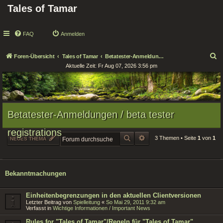
Tales of Tamar
FAQ
Anmelden
S
Foren-Übersicht
Tales of Tamar
Betatester-Anmeldungen / beta tester registrations
Aktuelle Zeit: Fr Aug 07, 2026 3:56 pm
u
c
h
e
Betatester-Anmeldungen / beta tester
registrations
SUCHE
ERWEITERTE SUCHE
3 Themen • Seite
1
von
1
NEUES THEMA
Bekanntmachungen
Einheitenbegrenzungen in den aktuellen Clientversionen
Letzter Beitrag von
Spielleitung
«
So Mai 29, 2011 9:32 am
Verfasst in
Wichtige Informationen / Important News
Rules for "Tales of Tamar"/Regeln für "Tales of Tamar"