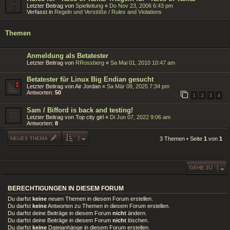
Letzter Beitrag von
Spielleitung
«
Do Nov 23, 2006 6:43 pm
Verfasst in
Regeln und Verstöße / Rules and Violations
Themen
Anmeldung als Betatester
Letzter Beitrag von
RRossberg
«
Sa Mai 01, 2010 10:47 am
Betatester für Linux Big Endian gesucht
Letzter Beitrag von
Air Jordan
«
Sa Mär 08, 2025 7:34 pm
Antworten:
50
1
2
3
4
Sam / Bifford is back and testing!
Letzter Beitrag von
Top city girl
«
Di Jun 07, 2022 9:06 am
Antworten:
8
NEUES THEMA
3 Themen • Seite
1
von
1
GEHE ZU
BERECHTIGUNGEN IN DIESEM FORUM
Du darfst
keine
neuen Themen in diesem Forum erstellen.
Du darfst
keine
Antworten zu Themen in diesem Forum erstellen.
Du darfst deine Beiträge in diesem Forum
nicht
ändern.
Du darfst deine Beiträge in diesem Forum
nicht
löschen.
Du darfst
keine
Dateianhänge in diesem Forum erstellen.