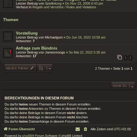
Letzter Beitrag von
Spielleitung
«
Do Nov 23, 2006 6:43 pm
Verfasst in
Regeln und Verstöße / Rules and Violations
Themen
Vorstellung
Letzter Beitrag von
Michaelgom
«
Do Jun 16, 2022 10:58 am
Antworten:
7
Anfrage zum Bündnis
Letzter Beitrag von
Jamesmoogs
«
So Mai 22, 2022 5:35 am
Antworten:
17
1
2
NEUES THEMA
2 Themen • Seite
1
von
1
GEHE ZU
BERECHTIGUNGEN IN DIESEM FORUM
Du darfst
keine
neuen Themen in diesem Forum erstellen.
Du darfst
keine
Antworten zu Themen in diesem Forum erstellen.
Du darfst deine Beiträge in diesem Forum
nicht
ändern.
Du darfst deine Beiträge in diesem Forum
nicht
löschen.
Du darfst
keine
Dateianhänge in diesem Forum erstellen.
Foren-Übersicht
Alle Zeiten sind
UTC+01:00
Powered by
phpBB
® Forum Software © phpBB Limited