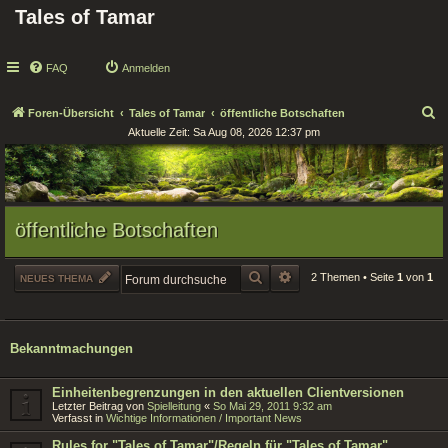
Tales of Tamar
FAQ
Anmelden
S
Foren-Übersicht
Tales of Tamar
öffentliche Botschaften
Aktuelle Zeit: Sa Aug 08, 2026 12:37 pm
u
c
h
e
öffentliche Botschaften
SUCHE
ERWEITERTE SUCHE
2 Themen • Seite
1
von
1
NEUES THEMA
Bekanntmachungen
Einheitenbegrenzungen in den aktuellen Clientversionen
Letzter Beitrag von
Spielleitung
«
So Mai 29, 2011 9:32 am
Verfasst in
Wichtige Informationen / Important News
Rules for "Tales of Tamar"/Regeln für "Tales of Tamar"