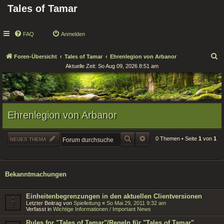
Tales of Tamar
FAQ
Anmelden
S
Foren-Übersicht
Tales of Tamar
Ehrenlegion von Arbanor
Aktuelle Zeit: So Aug 09, 2026 8:51 am
u
c
h
e
Ehrenlegion von Arbanor
SUCHE
ERWEITERTE SUCHE
0 Themen • Seite
1
von
1
NEUES THEMA
Bekanntmachungen
Einheitenbegrenzungen in den aktuellen Clientversionen
Letzter Beitrag von
Spielleitung
«
So Mai 29, 2011 9:32 am
Verfasst in
Wichtige Informationen / Important News
Rules for "Tales of Tamar"/Regeln für "Tales of Tamar"