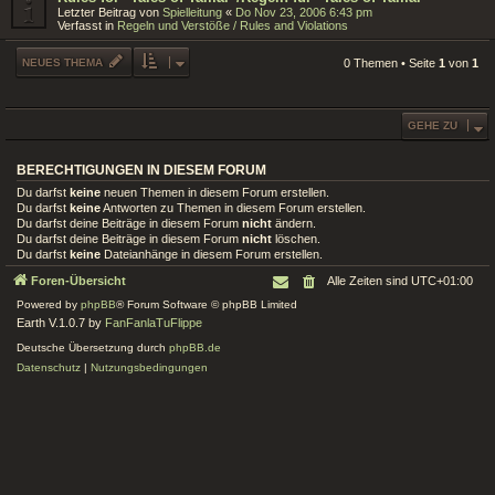
Letzter Beitrag von
Spielleitung
«
Do Nov 23, 2006 6:43 pm
Verfasst in
Regeln und Verstöße / Rules and Violations
NEUES THEMA
0 Themen • Seite
1
von
1
GEHE ZU
BERECHTIGUNGEN IN DIESEM FORUM
Du darfst
keine
neuen Themen in diesem Forum erstellen.
Du darfst
keine
Antworten zu Themen in diesem Forum erstellen.
Du darfst deine Beiträge in diesem Forum
nicht
ändern.
Du darfst deine Beiträge in diesem Forum
nicht
löschen.
Du darfst
keine
Dateianhänge in diesem Forum erstellen.
Foren-Übersicht
Alle Zeiten sind
UTC+01:00
Powered by
phpBB
® Forum Software © phpBB Limited
Earth V.1.0.7 by
FanFanlaTuFlippe
Deutsche Übersetzung durch
phpBB.de
Datenschutz
|
Nutzungsbedingungen