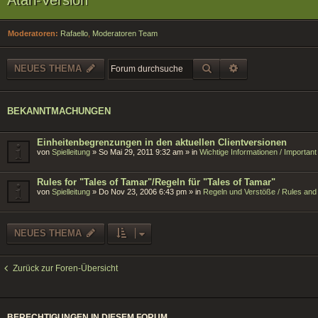
Moderatoren:
Rafaello
,
Moderatoren Team
SUCHE
ERWEITERTE SU
NEUES THEMA
BEKANNTMACHUNGEN
Einheitenbegrenzungen in den aktuellen Clientversionen
von
Spielleitung
»
So Mai 29, 2011 9:32 am
» in
Wichtige Informationen / Importan
Rules for "Tales of Tamar"/Regeln für "Tales of Tamar"
von
Spielleitung
»
Do Nov 23, 2006 6:43 pm
» in
Regeln und Verstöße / Rules and 
NEUES THEMA
Zurück zur Foren-Übersicht
BERECHTIGUNGEN IN DIESEM FORUM