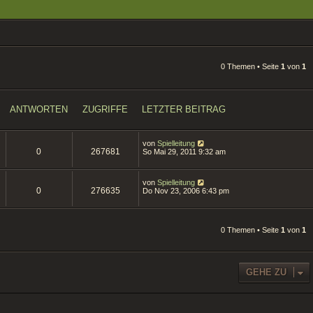
0 Themen • Seite
1
von
1
ANTWORTEN
ZUGRIFFE
LETZTER BEITRAG
von
Spielleitung
0
267681
So Mai 29, 2011 9:32 am
von
Spielleitung
0
276635
Do Nov 23, 2006 6:43 pm
0 Themen • Seite
1
von
1
GEHE ZU