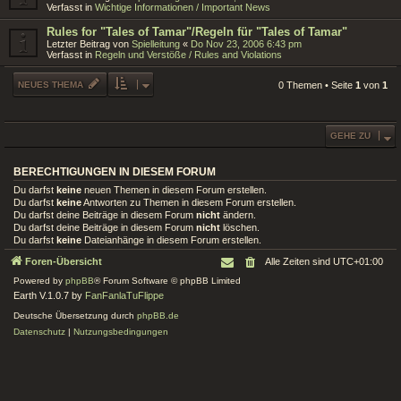
Verfasst in
Wichtige Informationen / Important News
Rules for "Tales of Tamar"/Regeln für "Tales of Tamar"
Letzter Beitrag von
Spielleitung
«
Do Nov 23, 2006 6:43 pm
Verfasst in
Regeln und Verstöße / Rules and Violations
NEUES THEMA
0 Themen • Seite
1
von
1
GEHE ZU
BERECHTIGUNGEN IN DIESEM FORUM
Du darfst
keine
neuen Themen in diesem Forum erstellen.
Du darfst
keine
Antworten zu Themen in diesem Forum erstellen.
Du darfst deine Beiträge in diesem Forum
nicht
ändern.
Du darfst deine Beiträge in diesem Forum
nicht
löschen.
Du darfst
keine
Dateianhänge in diesem Forum erstellen.
Foren-Übersicht
Alle Zeiten sind
UTC+01:00
Powered by
phpBB
® Forum Software © phpBB Limited
Earth V.1.0.7 by
FanFanlaTuFlippe
Deutsche Übersetzung durch
phpBB.de
Datenschutz
|
Nutzungsbedingungen