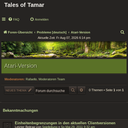
Tales of Tamar
FAQ
Anmelden
S
Foren-Übersicht
Probleme [deutsch]
Atari-Version
Aktuelle Zeit: Fr Aug 07, 2026 6:14 pm
u
c
h
e
Atari-Version
Moderatoren:
Rafaello
,
Moderatoren Team
SUCHE
ERWEITERTE SUCHE
0 Themen • Seite
1
von
1
NEUES THEMA
Bekanntmachungen
Einheitenbegrenzungen in den aktuellen Clientversionen
Letzter Beitrag von
Spielleitung
«
So Mai 29, 2011 9:32 am