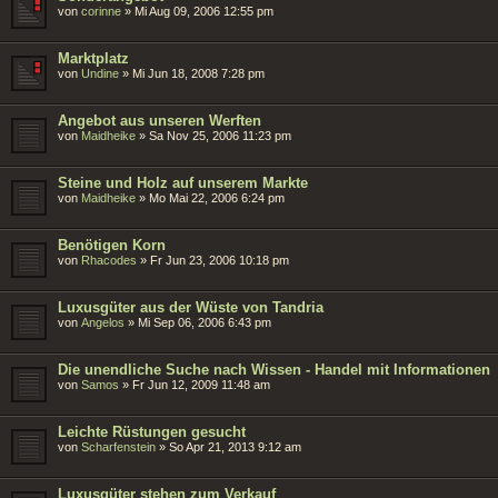
von
corinne
»
Mi Aug 09, 2006 12:55 pm
Marktplatz
von
Undine
»
Mi Jun 18, 2008 7:28 pm
Angebot aus unseren Werften
von
Maidheike
»
Sa Nov 25, 2006 11:23 pm
Steine und Holz auf unserem Markte
von
Maidheike
»
Mo Mai 22, 2006 6:24 pm
Benötigen Korn
von
Rhacodes
»
Fr Jun 23, 2006 10:18 pm
Luxusgüter aus der Wüste von Tandria
von
Angelos
»
Mi Sep 06, 2006 6:43 pm
Die unendliche Suche nach Wissen - Handel mit Informationen
von
Samos
»
Fr Jun 12, 2009 11:48 am
Leichte Rüstungen gesucht
von
Scharfenstein
»
So Apr 21, 2013 9:12 am
Luxusgüter stehen zum Verkauf