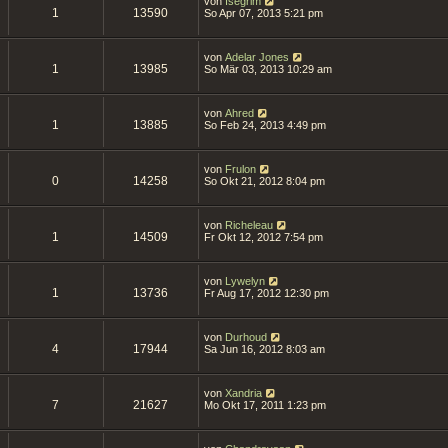
von
Isegrim
1
13590
So Apr 07, 2013 5:21 pm
von
Adelar Jones
1
13985
So Mär 03, 2013 10:29 am
von
Ahred
1
13885
So Feb 24, 2013 4:49 pm
von
Frulon
0
14258
So Okt 21, 2012 8:04 pm
von
Richeleau
1
14509
Fr Okt 12, 2012 7:54 pm
von
Lywelyn
1
13736
Fr Aug 17, 2012 12:30 pm
von
Durhoud
4
17944
Sa Jun 16, 2012 8:03 am
von
Xandria
7
21627
Mo Okt 17, 2011 1:23 pm