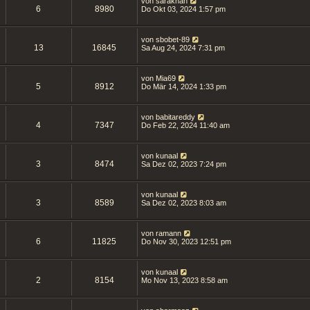
von
sarakhan
6
8980
Do Okt 03, 2024 1:57 pm
von
sbobet-89
13
16845
Sa Aug 24, 2024 7:31 pm
von
Mia69
5
8912
Do Mär 14, 2024 1:33 pm
von
babitareddy
4
7347
Do Feb 22, 2024 11:40 am
von
kunaal
3
8474
Sa Dez 02, 2023 7:24 pm
von
kunaal
3
8589
Sa Dez 02, 2023 8:03 am
von
ramann
6
11825
Do Nov 30, 2023 12:51 pm
von
kunaal
2
8154
Mo Nov 13, 2023 8:58 am