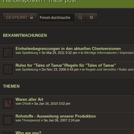
SUCHE
ERWEITERTE SUCH
GESPERRT
BEKANNTMACHUNGEN
Einheitenbegrenzungen in den aktuellen Clientversionen
von
Spielleitung
»
So Mai 29, 2011 9:32 am
» in
Wichtige Informationen / Importan
Rules for "Tales of Tamar"/Regeln für "Tales of Tamar"
von
Spielleitung
»
Do Nov 23, 2006 6:43 pm
» in
Regeln und Verstöße / Rules and 
THEMEN
Waren aller Art
von
ONeill
»
Sa Jan 16, 2010 3:02 pm
Rohstoffe - Ausweitung unserer Produktion
von
Threepwood
»
Sa Jan 06, 2007 2:24 pm
Who are you?