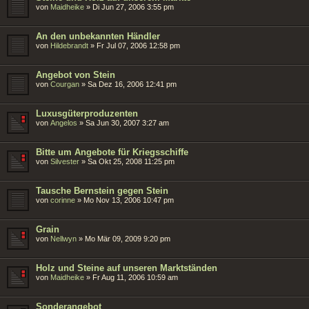
von
Maidheike
»
Di Jun 27, 2006 3:55 pm
An den unbekannten Händler
von
Hildebrandt
»
Fr Jul 07, 2006 12:58 pm
Angebot von Stein
von
Courgan
»
Sa Dez 16, 2006 12:41 pm
Luxusgüterproduzenten
von
Angelos
»
Sa Jun 30, 2007 3:27 am
Bitte um Angebote für Kriegsschiffe
von
Silvester
»
Sa Okt 25, 2008 11:25 pm
Tausche Bernstein gegen Stein
von
corinne
»
Mo Nov 13, 2006 10:47 pm
Grain
von
Nellwyn
»
Mo Mär 09, 2009 9:20 pm
Holz und Steine auf unseren Marktständen
von
Maidheike
»
Fr Aug 11, 2006 10:59 am
Sonderangebot