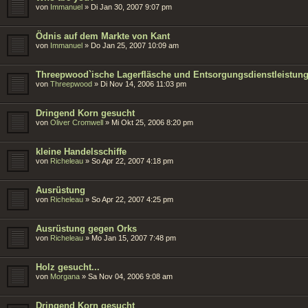
von
Immanuel
»
Di Jan 30, 2007 9:07 pm
Ödnis auf dem Markte von Kant
von
Immanuel
»
Do Jan 25, 2007 10:09 am
Threepwood`ische Lagerfläsche und Entsorgungsdienstleistun
von
Threepwood
»
Di Nov 14, 2006 11:03 pm
Dringend Korn gesucht
von
Oliver Cromwell
»
Mi Okt 25, 2006 8:20 pm
kleine Handelsschiffe
von
Richeleau
»
So Apr 22, 2007 4:18 pm
Ausrüstung
von
Richeleau
»
So Apr 22, 2007 4:25 pm
Ausrüstung gegen Orks
von
Richeleau
»
Mo Jan 15, 2007 7:48 pm
Holz gesucht...
von
Morgana
»
Sa Nov 04, 2006 9:08 am
Dringend Korn gesucht