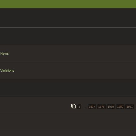
E
t News
Violations
1
1977
1978
1979
1980
1981
…