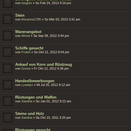
von
Isegrim
»
So Feb 24, 2013 4:16 pm
Stein
von
thoranno1785
»
So Mär 03, 2013 3:41 am
Warenangebot
von
Ahred
»
Sa Sep 08, 2012 3:44 pm
Schiffe gesucht
von
Frulon
»
So Okt 21, 2012 8:04 pm
Ankauf von Korn und Rüstzeug
von
Gorea
»
Fr Okt 12, 2012 6:36 pm
Handeslbewerbungen
von
Lywelyn
»
Mi Jul 25, 2012 8:12 am
Rüstungen und Waffen
von
Xandria
»
So Jan 01, 2012 9:22 am
Steine und Holz
von
Xandria
»
Sa Okt 15, 2011 3:25 pm
Rüstungen gesucht