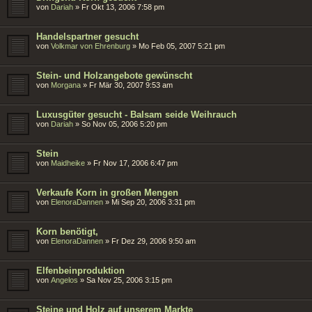
von
Dariah
»
Fr Okt 13, 2006 7:58 pm
Handelspartner gesucht
von
Volkmar von Ehrenburg
»
Mo Feb 05, 2007 5:21 pm
Stein- und Holzangebote gewünscht
von
Morgana
»
Fr Mär 30, 2007 9:53 am
Luxusgüter gesucht - Balsam seide Weihrauch
von
Dariah
»
So Nov 05, 2006 5:20 pm
Stein
von
Maidheike
»
Fr Nov 17, 2006 6:47 pm
Verkaufe Korn in großen Mengen
von
ElenoraDannen
»
Mi Sep 20, 2006 3:31 pm
Korn benötigt,
von
ElenoraDannen
»
Fr Dez 29, 2006 9:50 am
Elfenbeinproduktion
von
Angelos
»
Sa Nov 25, 2006 3:15 pm
Steine und Holz auf unserem Markte