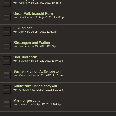
von
Azuriel
»
So Okt 09, 2011 10:48 am
Unser Volk braucht Korn
von
BeaShana
»
So Aug 21, 2011 7:00 pm
Luxusgüter
von
Joe
»
So Jul 24, 2011 12:51 pm
Rüstungen und Waffen
von
Joe
»
So Jul 24, 2011 12:53 pm
Holz und Stein
von
Balduin
»
Mi Jan 26, 2011 11:07 am
Suchen kleinen Außenposten
von
Vincent
»
Do Jun 23, 2011 4:37 pm
Aufruf zum Handelsboykott
von
Angelos
»
Sa Mai 14, 2011 5:10 am
Marmor gesucht
von
Elisabeth
»
Di Apr 12, 2011 6:46 pm