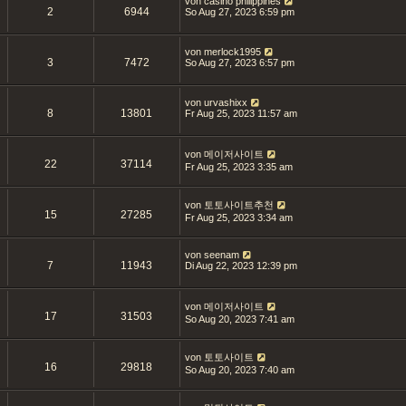
von
casino philippines
2
6944
So Aug 27, 2023 6:59 pm
von
merlock1995
3
7472
So Aug 27, 2023 6:57 pm
von
urvashixx
8
13801
Fr Aug 25, 2023 11:57 am
von
메이저사이트
22
37114
Fr Aug 25, 2023 3:35 am
von
토토사이트추천
15
27285
Fr Aug 25, 2023 3:34 am
von
seenam
7
11943
Di Aug 22, 2023 12:39 pm
von
메이저사이트
17
31503
So Aug 20, 2023 7:41 am
von
토토사이트
16
29818
So Aug 20, 2023 7:40 am