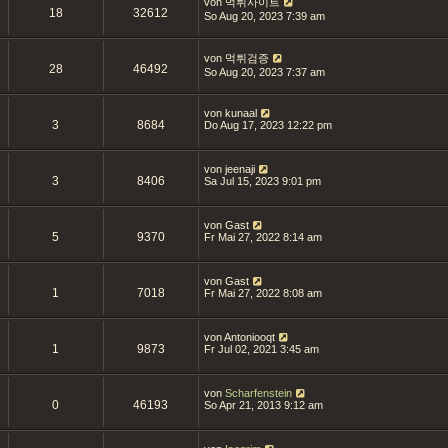
von
먹튀사이트
18
32612
So Aug 20, 2023 7:39 am
von
먹튀검증
28
46492
So Aug 20, 2023 7:37 am
von
kunaal
3
8684
Do Aug 17, 2023 12:22 pm
von
jeenaji
3
8406
Sa Jul 15, 2023 9:01 pm
von
Gast
5
9370
Fr Mai 27, 2022 8:14 am
von
Gast
1
7018
Fr Mai 27, 2022 8:08 am
von
Antoniooqt
1
9873
Fr Jul 02, 2021 3:45 am
von
Scharfenstein
0
46193
So Apr 21, 2013 9:12 am