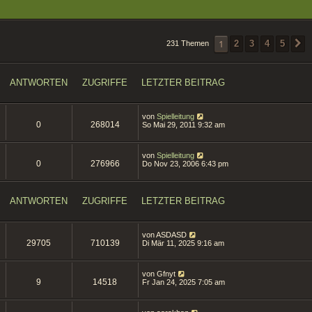
1
2
3
4
5
231 Themen
ANTWORTEN
ZUGRIFFE
LETZTER BEITRAG
von
Spielleitung
0
268014
So Mai 29, 2011 9:32 am
von
Spielleitung
0
276966
Do Nov 23, 2006 6:43 pm
ANTWORTEN
ZUGRIFFE
LETZTER BEITRAG
von
ASDASD
29705
710139
Di Mär 11, 2025 9:16 am
von
Gfnyt
9
14518
Fr Jan 24, 2025 7:05 am