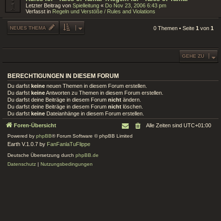
Letzter Beitrag von
Spielleitung
«
Do Nov 23, 2006 6:43 pm
Verfasst in
Regeln und Verstöße / Rules and Violations
NEUES THEMA
0 Themen • Seite
1
von
1
GEHE ZU
BERECHTIGUNGEN IN DIESEM FORUM
Du darfst
keine
neuen Themen in diesem Forum erstellen.
Du darfst
keine
Antworten zu Themen in diesem Forum erstellen.
Du darfst deine Beiträge in diesem Forum
nicht
ändern.
Du darfst deine Beiträge in diesem Forum
nicht
löschen.
Du darfst
keine
Dateianhänge in diesem Forum erstellen.
Foren-Übersicht
Alle Zeiten sind
UTC+01:00
Powered by
phpBB
® Forum Software © phpBB Limited
Earth V.1.0.7 by
FanFanlaTuFlippe
Deutsche Übersetzung durch
phpBB.de
Datenschutz
|
Nutzungsbedingungen