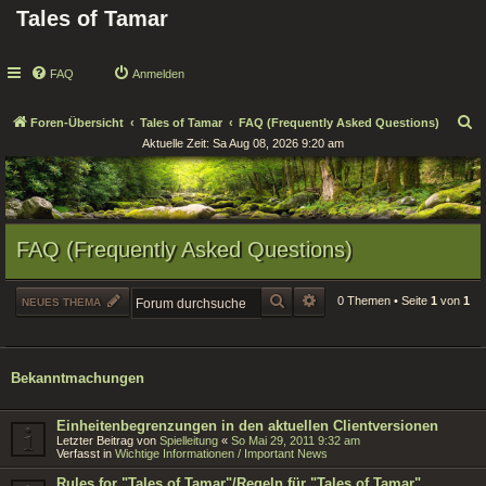
Tales of Tamar
FAQ
Anmelden
S
Foren-Übersicht
Tales of Tamar
FAQ (Frequently Asked Questions)
Aktuelle Zeit: Sa Aug 08, 2026 9:20 am
u
c
h
e
FAQ (Frequently Asked Questions)
SUCHE
ERWEITERTE SUCHE
0 Themen • Seite
1
von
1
NEUES THEMA
Bekanntmachungen
Einheitenbegrenzungen in den aktuellen Clientversionen
Letzter Beitrag von
Spielleitung
«
So Mai 29, 2011 9:32 am
Verfasst in
Wichtige Informationen / Important News
Rules for "Tales of Tamar"/Regeln für "Tales of Tamar"