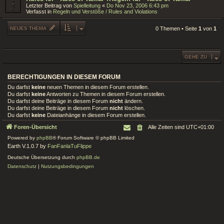
Letzter Beitrag von
Spielleitung
«
Do Nov 23, 2006 6:43 pm
Verfasst in
Regeln und Verstöße / Rules and Violations
NEUES THEMA
0 Themen • Seite
1
von
1
GEHE ZU
BERECHTIGUNGEN IN DIESEM FORUM
Du darfst
keine
neuen Themen in diesem Forum erstellen.
Du darfst
keine
Antworten zu Themen in diesem Forum erstellen.
Du darfst deine Beiträge in diesem Forum
nicht
ändern.
Du darfst deine Beiträge in diesem Forum
nicht
löschen.
Du darfst
keine
Dateianhänge in diesem Forum erstellen.
Foren-Übersicht
Alle Zeiten sind
UTC+01:00
Powered by
phpBB
® Forum Software © phpBB Limited
Earth V.1.0.7 by
FanFanlaTuFlippe
Deutsche Übersetzung durch
phpBB.de
Datenschutz
|
Nutzungsbedingungen