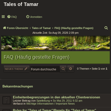
Tales of Tamar
FAQ
Anmelden
S
Foren-Übersicht
Tales of Tamar
FAQ (Häufig gestellte Fragen)
Aktuelle Zeit: So Aug 09, 2026 2:09 pm
u
c
h
e
FAQ (Häufig gestellte Fragen)
SUCHE
ERWEITERTE SUCHE
0 Themen • Seite
1
von
1
NEUES THEMA
Bekanntmachungen
Einheitenbegrenzungen in den aktuellen Clientversionen
Letzter Beitrag von
Spielleitung
«
So Mai 29, 2011 9:32 am
Verfasst in
Wichtige Informationen / Important News
Rules for "Tales of Tamar"/Regeln für "Tales of Tamar"