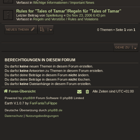
Verfasst in
Wichtige Informationen / Important News
Rules for "Tales of Tamar"/Regeln für "Tales of Tamar"
Letzter Beitrag von
Spielleitung
«
Do Nov 23, 2006 6:43 pm
Verfasst in
Regeln und Verstöße / Rules and Violations
NEUES THEMA
0 Themen • Seite
1
von
1
GEHE ZU
BERECHTIGUNGEN IN DIESEM FORUM
Du darfst
keine
neuen Themen in diesem Forum erstellen.
Du darfst
keine
Antworten zu Themen in diesem Forum erstellen.
Du darfst deine Beiträge in diesem Forum
nicht
ändern.
Du darfst deine Beiträge in diesem Forum
nicht
löschen.
Du darfst
keine
Dateianhänge in diesem Forum erstellen.
Foren-Übersicht
Alle Zeiten sind
UTC+01:00
Powered by
phpBB
® Forum Software © phpBB Limited
Earth V.1.0.7 by
FanFanlaTuFlippe
Deutsche Übersetzung durch
phpBB.de
Datenschutz
|
Nutzungsbedingungen