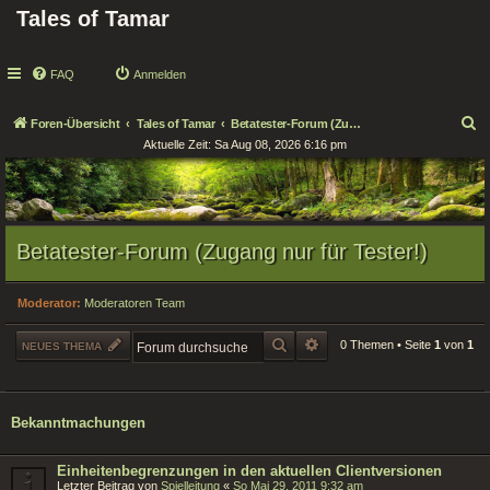
Tales of Tamar
FAQ
Anmelden
S
Foren-Übersicht
Tales of Tamar
Betatester-Forum (Zugang nur für Tester!)
Aktuelle Zeit: Sa Aug 08, 2026 6:16 pm
u
c
h
e
Betatester-Forum (Zugang nur für Tester!)
Moderator:
Moderatoren Team
SUCHE
ERWEITERTE SUCHE
0 Themen • Seite
1
von
1
NEUES THEMA
Bekanntmachungen
Einheitenbegrenzungen in den aktuellen Clientversionen
Letzter Beitrag von
Spielleitung
«
So Mai 29, 2011 9:32 am