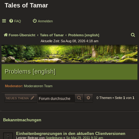
Tales of Tamar
FAQ
Anmelden
S
Foren-Übersicht
Tales of Tamar
Problems [english]
Aktuelle Zeit: Sa Aug 08, 2026 4:18 am
u
c
h
e
Problems [english]
Moderator:
Moderatoren Team
SUCHE
ERWEITERTE SUCHE
0 Themen • Seite
1
von
1
NEUES THEMA
Bekanntmachungen
Einheitenbegrenzungen in den aktuellen Clientversionen
Letzter Beitrag von
Spielleitung
«
So Mai 29, 2011 9:32 am