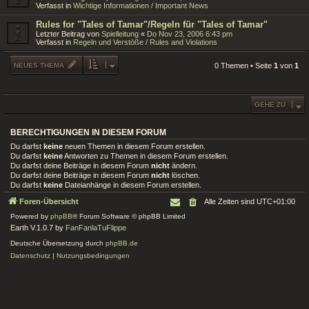
Verfasst in
Wichtige Informationen / Important News
Rules for "Tales of Tamar"/Regeln für "Tales of Tamar"
Letzter Beitrag von
Spielleitung
«
Do Nov 23, 2006 6:43 pm
Verfasst in
Regeln und Verstöße / Rules and Violations
NEUES THEMA
0 Themen • Seite
1
von
1
GEHE ZU
BERECHTIGUNGEN IN DIESEM FORUM
Du darfst
keine
neuen Themen in diesem Forum erstellen.
Du darfst
keine
Antworten zu Themen in diesem Forum erstellen.
Du darfst deine Beiträge in diesem Forum
nicht
ändern.
Du darfst deine Beiträge in diesem Forum
nicht
löschen.
Du darfst
keine
Dateianhänge in diesem Forum erstellen.
Foren-Übersicht
Alle Zeiten sind
UTC+01:00
Powered by
phpBB
® Forum Software © phpBB Limited
Earth V.1.0.7 by
FanFanlaTuFlippe
Deutsche Übersetzung durch
phpBB.de
Datenschutz
|
Nutzungsbedingungen