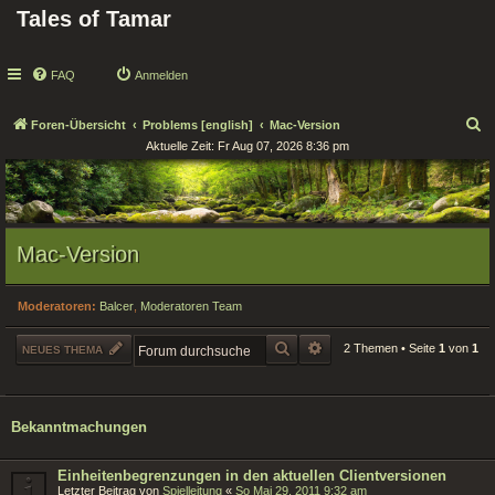
Tales of Tamar
FAQ
Anmelden
S
Foren-Übersicht
Problems [english]
Mac-Version
Aktuelle Zeit: Fr Aug 07, 2026 8:36 pm
u
c
h
e
Mac-Version
Moderatoren:
Balcer
,
Moderatoren Team
SUCHE
ERWEITERTE SUCHE
2 Themen • Seite
1
von
1
NEUES THEMA
Bekanntmachungen
Einheitenbegrenzungen in den aktuellen Clientversionen
Letzter Beitrag von
Spielleitung
«
So Mai 29, 2011 9:32 am