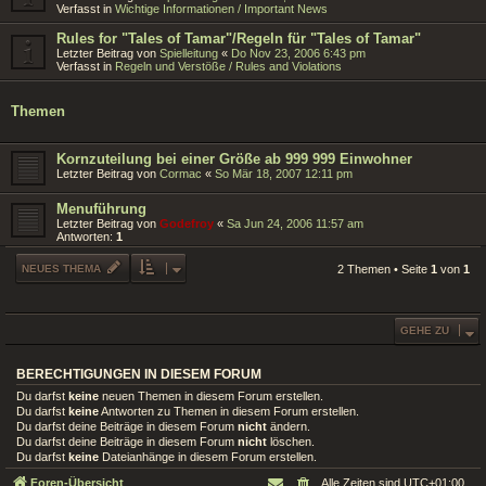
Verfasst in
Wichtige Informationen / Important News
Rules for "Tales of Tamar"/Regeln für "Tales of Tamar"
Letzter Beitrag von
Spielleitung
«
Do Nov 23, 2006 6:43 pm
Verfasst in
Regeln und Verstöße / Rules and Violations
Themen
Kornzuteilung bei einer Größe ab 999 999 Einwohner
Letzter Beitrag von
Cormac
«
So Mär 18, 2007 12:11 pm
Menuführung
Letzter Beitrag von
Godefroy
«
Sa Jun 24, 2006 11:57 am
Antworten:
1
NEUES THEMA
2 Themen • Seite
1
von
1
GEHE ZU
BERECHTIGUNGEN IN DIESEM FORUM
Du darfst
keine
neuen Themen in diesem Forum erstellen.
Du darfst
keine
Antworten zu Themen in diesem Forum erstellen.
Du darfst deine Beiträge in diesem Forum
nicht
ändern.
Du darfst deine Beiträge in diesem Forum
nicht
löschen.
Du darfst
keine
Dateianhänge in diesem Forum erstellen.
Foren-Übersicht
Alle Zeiten sind
UTC+01:00