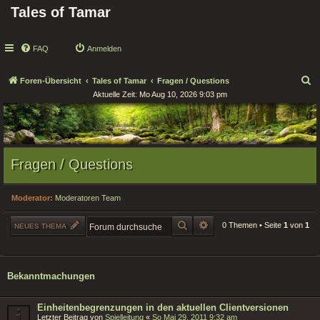
Tales of Tamar
FAQ
Anmelden
S
Foren-Übersicht
Tales of Tamar
Fragen / Questions
Aktuelle Zeit: Mo Aug 10, 2026 9:03 pm
u
c
h
e
Fragen / Questions
Moderator:
Moderatoren Team
SUCHE
ERWEITERTE SUCHE
0 Themen • Seite
1
von
1
NEUES THEMA
Bekanntmachungen
Einheitenbegrenzungen in den aktuellen Clientversionen
Letzter Beitrag von
Spielleitung
«
So Mai 29, 2011 9:32 am