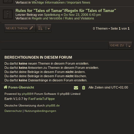
Verfasst in
Wichtige Informationen / Important News
Rules for "Tales of Tamar"/Regeln für "Tales of Tamar"
Letzter Beitrag von
Spielleitung
«
Do Nov 23, 2006 6:43 pm
Verfasst in
Regeln und Verstöße / Rules and Violations
NEUES THEMA
0 Themen • Seite
1
von
1
GEHE ZU
BERECHTIGUNGEN IN DIESEM FORUM
Du darfst
keine
neuen Themen in diesem Forum erstellen.
Du darfst
keine
Antworten zu Themen in diesem Forum erstellen.
Du darfst deine Beiträge in diesem Forum
nicht
ändern.
Du darfst deine Beiträge in diesem Forum
nicht
löschen.
Du darfst
keine
Dateianhänge in diesem Forum erstellen.
Foren-Übersicht
Alle Zeiten sind
UTC+01:00
Powered by
phpBB
® Forum Software © phpBB Limited
Earth V.1.0.7 by
FanFanlaTuFlippe
Deutsche Übersetzung durch
phpBB.de
Datenschutz
|
Nutzungsbedingungen