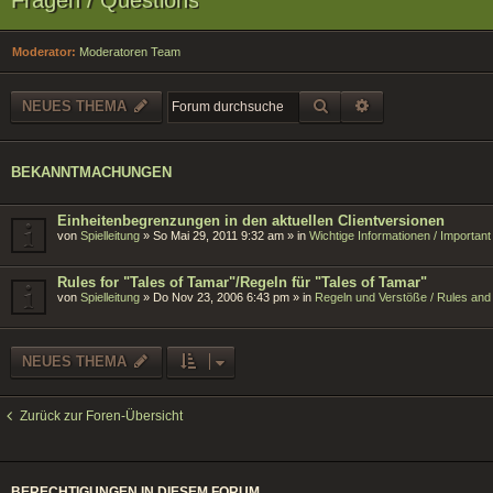
Moderator:
Moderatoren Team
SUCHE
ERWEITERTE SU
NEUES THEMA
BEKANNTMACHUNGEN
Einheitenbegrenzungen in den aktuellen Clientversionen
von
Spielleitung
»
So Mai 29, 2011 9:32 am
» in
Wichtige Informationen / Importan
Rules for "Tales of Tamar"/Regeln für "Tales of Tamar"
von
Spielleitung
»
Do Nov 23, 2006 6:43 pm
» in
Regeln und Verstöße / Rules and 
NEUES THEMA
Zurück zur Foren-Übersicht
BERECHTIGUNGEN IN DIESEM FORUM