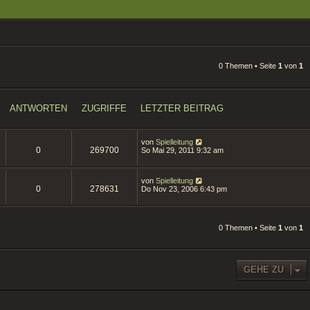
0 Themen • Seite
1
von
1
ANTWORTEN
ZUGRIFFE
LETZTER BEITRAG
von
Spielleitung
0
269700
So Mai 29, 2011 9:32 am
von
Spielleitung
0
278631
Do Nov 23, 2006 6:43 pm
0 Themen • Seite
1
von
1
GEHE ZU