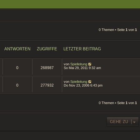
0 Themen • Seite
1
von
1
ANTWORTEN
ZUGRIFFE
LETZTER BEITRAG
von
Spielleitung
0
268987
So Mai 29, 2011 9:32 am
von
Spielleitung
0
277932
Do Nov 23, 2006 6:43 pm
0 Themen • Seite
1
von
1
GEHE ZU