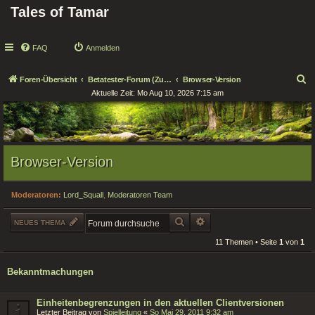
Tales of Tamar
FAQ
Anmelden
S
Foren-Übersicht
Betatester-Forum (Zugang nur für Tester!)
Browser-Version
Aktuelle Zeit: Mo Aug 10, 2026 7:15 am
u
c
h
e
Browser-Version
Moderatoren:
Lord_Squall
,
Moderatoren Team
SUCHE
ERWEITERTE SUCHE
NEUES THEMA
11 Themen • Seite
1
von
1
Bekanntmachungen
Einheitenbegrenzungen in den aktuellen Clientversionen
Letzter Beitrag von
Spielleitung
«
So Mai 29, 2011 9:32 am