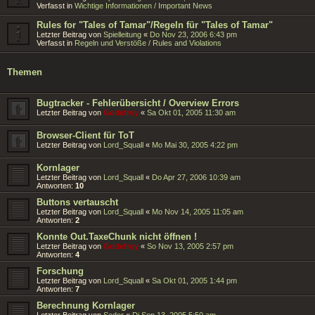
Verfasst in
Wichtige Informationen / Important News
Rules for "Tales of Tamar"/Regeln für "Tales of Tamar"
Letzter Beitrag von
Spielleitung
«
Do Nov 23, 2006 6:43 pm
Verfasst in
Regeln und Verstöße / Rules and Violations
Themen
Bugtracker - Fehlerübersicht / Overview Errors
Letzter Beitrag von
Godefroy
«
Sa Okt 01, 2005 11:30 am
Browser-Client für ToT
Letzter Beitrag von
Lord_Squall
«
Mo Mai 30, 2005 4:22 pm
Kornlager
Letzter Beitrag von
Lord_Squall
«
Do Apr 27, 2006 10:39 am
Antworten:
10
Buttons vertauscht
Letzter Beitrag von
Lord_Squall
«
Mo Nov 14, 2005 11:05 am
Antworten:
2
Konnte Out.TaxeChunk nicht öffnen !
Letzter Beitrag von
Godefroy
«
So Nov 13, 2005 2:57 pm
Antworten:
4
Forschung
Letzter Beitrag von
Lord_Squall
«
Sa Okt 01, 2005 1:44 pm
Antworten:
7
Berechnung Kornlager