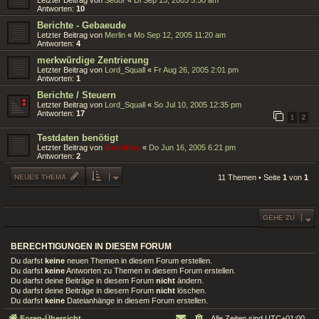
Letzter Beitrag von
Sedor
«
Di Sep 13, 2005 5:50 am
Antworten:
10
Berichte - Gebaeude
Letzter Beitrag von
Merlin
«
Mo Sep 12, 2005 11:20 am
Antworten:
4
merkwürdige Zentrierung
Letzter Beitrag von
Lord_Squall
«
Fr Aug 26, 2005 2:01 pm
Antworten:
1
Berichte / Steuern
Letzter Beitrag von
Lord_Squall
«
So Jul 10, 2005 12:35 pm
Antworten:
17
1
2
Testdaten benötigt
Letzter Beitrag von
Godefroy
«
Do Jun 16, 2005 6:21 pm
Antworten:
2
NEUES THEMA
11 Themen • Seite
1
von
1
GEHE ZU
BERECHTIGUNGEN IN DIESEM FORUM
Du darfst
keine
neuen Themen in diesem Forum erstellen.
Du darfst
keine
Antworten zu Themen in diesem Forum erstellen.
Du darfst deine Beiträge in diesem Forum
nicht
ändern.
Du darfst deine Beiträge in diesem Forum
nicht
löschen.
Du darfst
keine
Dateianhänge in diesem Forum erstellen.
Foren-Übersicht
Alle Zeiten sind
UTC+01:00