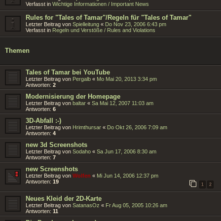
Verfasst in
Wichtige Informationen / Important News
Rules for "Tales of Tamar"/Regeln für "Tales of Tamar"
Letzter Beitrag von
Spielleitung
«
Do Nov 23, 2006 6:43 pm
Verfasst in
Regeln und Verstöße / Rules and Violations
Themen
Tales of Tamar bei YouTube
Letzter Beitrag von
Pergalb
«
Mo Mai 20, 2013 3:34 pm
Antworten:
2
Modernisierung der Homepage
Letzter Beitrag von
baltar
«
Sa Mai 12, 2007 11:03 am
Antworten:
6
3D-Abfall :-)
Letzter Beitrag von
Hrimthursar
«
Do Okt 26, 2006 7:09 am
Antworten:
4
new 3d Screenshots
Letzter Beitrag von
Sodaho
«
Sa Jun 17, 2006 8:30 am
Antworten:
7
new Screenshots
Letzter Beitrag von
Wolfen
«
Mi Jun 14, 2006 12:37 pm
Antworten:
19
1
2
Neues Kleid der 2D-Karte
Letzter Beitrag von
SatanasOz
«
Fr Aug 05, 2005 10:26 am
Antworten:
11