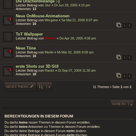
Die Drachenmelange :-)
Letzter Beitrag von
Jinx
«
Di Jun 28, 2005 4:15 pm
Antworten:
13
Neue OnMouse-Animationen
Letzter Beitrag von
Morgana
«
Sa Mai 21, 2005 8:07 am
Antworten:
16
1
2
ToT Wallpaper
Letzter Beitrag von
Wolfen
«
Do Apr 28, 2005 4:06 pm
Neue Töne
Letzter Beitrag von
Merlin
«
Mi Mär 02, 2005 9:09 am
Antworten:
16
1
2
erste Shots zur 3D GUI
Letzter Beitrag von
Raskir
«
Di Sep 07, 2004 11:30 am
Antworten:
18
1
2
NEUES THEMA
11 Themen • Seite
1
von
1
GEHE ZU
BERECHTIGUNGEN IN DIESEM FORUM
Du darfst
keine
neuen Themen in diesem Forum erstellen.
Du darfst
keine
Antworten zu Themen in diesem Forum erstellen.
Du darfst deine Beiträge in diesem Forum
nicht
ändern.
Du darfst deine Beiträge in diesem Forum
nicht
löschen.