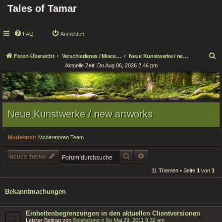
Tales of Tamar
FAQ
Anmelden
S
Foren-Übersicht
Verschiedenes / Miscellaneous
Neue Kunstwerke / new artworks
Aktuelle Zeit: Do Aug 06, 2026 2:46 pm
u
c
h
e
Neue Kunstwerke / new artworks
Moderator:
Moderatoren Team
SUCHE
ERWEITERTE SUCHE
NEUES THEMA
11 Themen • Seite
1
von
1
Bekanntmachungen
Einheitenbegrenzungen in den aktuellen Clientversionen
Letzter Beitrag von
Spielleitung
«
So Mai 29, 2011 9:32 am