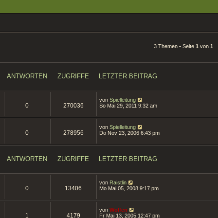
3 Themen • Seite
1
von
1
ANTWORTEN
ZUGRIFFE
LETZTER BEITRAG
von
Spielleitung
0
270036
So Mai 29, 2011 9:32 am
von
Spielleitung
0
278956
Do Nov 23, 2006 6:43 pm
ANTWORTEN
ZUGRIFFE
LETZTER BEITRAG
von
Raistlin
0
13406
Mo Mai 05, 2008 9:17 pm
von
Wolfen
1
4179
Fr Mai 13, 2005 12:47 pm