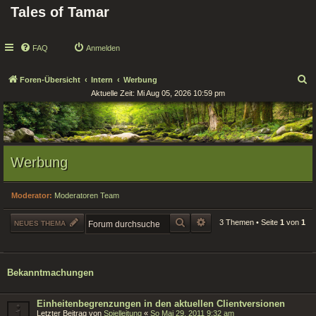
Tales of Tamar
FAQ
Anmelden
S
Foren-Übersicht
Intern
Werbung
Aktuelle Zeit: Mi Aug 05, 2026 10:59 pm
u
c
h
e
Werbung
Moderator:
Moderatoren Team
SUCHE
ERWEITERTE SUCHE
3 Themen • Seite
1
von
1
NEUES THEMA
Bekanntmachungen
Einheitenbegrenzungen in den aktuellen Clientversionen
Letzter Beitrag von
Spielleitung
«
So Mai 29, 2011 9:32 am