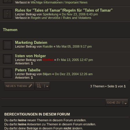
Verfasst in
Wichtige Informationen / Important News
Rules for "Tales of Tamar"/Regeln für "Tales of Tamar"
Letzter Beitrag von
Spielleitung
«
Do Nov 23, 2006 6:43 pm
Verfasst in
Regeln und Verstöße / Rules and Violations
Themen
Marketing Dateien
Letzter Beitrag von
Raistlin
«
Mo Mai 05, 2008 9:17 pm
listen von Holger
Letzter Beitrag von
Wolfen
«
Fr Mai 13, 2005 12:47 pm
Antworten:
1
Peters Tabelle
Letzter Beitrag von
Bilijam
«
Do Dez 23, 2004 12:26 am
Antworten:
1
NEUES THEMA
3 Themen • Seite
1
von
1
GEHE ZU
BERECHTIGUNGEN IN DIESEM FORUM
Du darfst
keine
neuen Themen in diesem Forum erstellen.
Du darfst
keine
Antworten zu Themen in diesem Forum erstellen.
Du darfst deine Beiträge in diesem Forum
nicht
ändern.