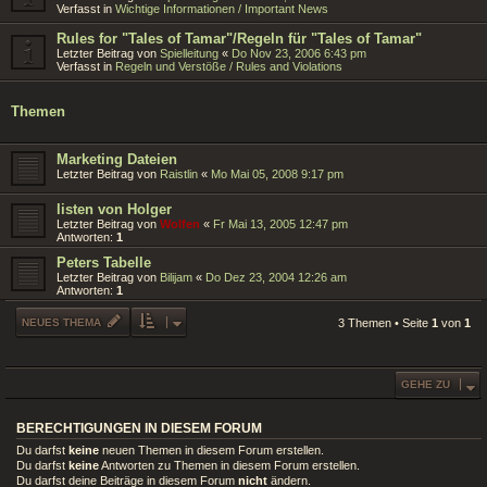
Verfasst in
Wichtige Informationen / Important News
Rules for "Tales of Tamar"/Regeln für "Tales of Tamar"
Letzter Beitrag von
Spielleitung
«
Do Nov 23, 2006 6:43 pm
Verfasst in
Regeln und Verstöße / Rules and Violations
Themen
Marketing Dateien
Letzter Beitrag von
Raistlin
«
Mo Mai 05, 2008 9:17 pm
listen von Holger
Letzter Beitrag von
Wolfen
«
Fr Mai 13, 2005 12:47 pm
Antworten:
1
Peters Tabelle
Letzter Beitrag von
Bilijam
«
Do Dez 23, 2004 12:26 am
Antworten:
1
NEUES THEMA
3 Themen • Seite
1
von
1
GEHE ZU
BERECHTIGUNGEN IN DIESEM FORUM
Du darfst
keine
neuen Themen in diesem Forum erstellen.
Du darfst
keine
Antworten zu Themen in diesem Forum erstellen.
Du darfst deine Beiträge in diesem Forum
nicht
ändern.