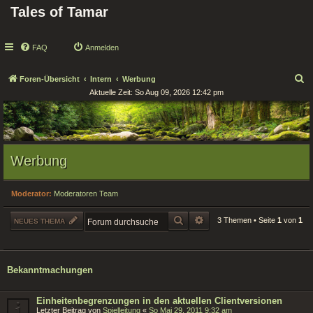
Tales of Tamar
FAQ
Anmelden
S
Foren-Übersicht
Intern
Werbung
Aktuelle Zeit: So Aug 09, 2026 12:42 pm
u
c
h
e
Werbung
Moderator:
Moderatoren Team
SUCHE
ERWEITERTE SUCHE
3 Themen • Seite
1
von
1
NEUES THEMA
Bekanntmachungen
Einheitenbegrenzungen in den aktuellen Clientversionen
Letzter Beitrag von
Spielleitung
«
So Mai 29, 2011 9:32 am