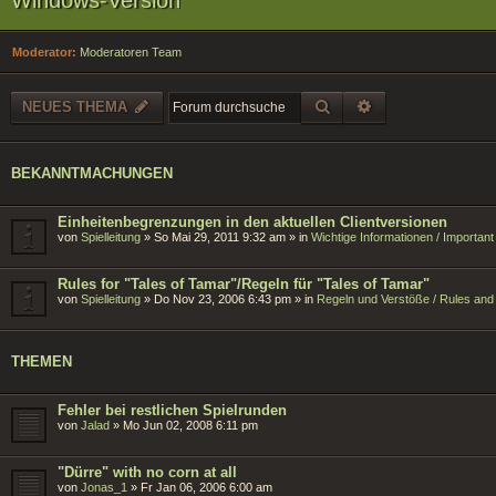
Moderator:
Moderatoren Team
SUCHE
ERWEITERTE SU
NEUES THEMA
BEKANNTMACHUNGEN
Einheitenbegrenzungen in den aktuellen Clientversionen
von
Spielleitung
»
So Mai 29, 2011 9:32 am
» in
Wichtige Informationen / Importan
Rules for "Tales of Tamar"/Regeln für "Tales of Tamar"
von
Spielleitung
»
Do Nov 23, 2006 6:43 pm
» in
Regeln und Verstöße / Rules and 
THEMEN
Fehler bei restlichen Spielrunden
von
Jalad
»
Mo Jun 02, 2008 6:11 pm
"Dürre" with no corn at all
von
Jonas_1
»
Fr Jan 06, 2006 6:00 am