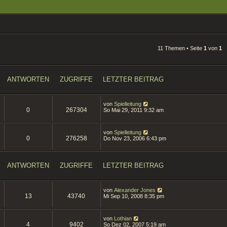
11 Themen • Seite
1
von
1
ANTWORTEN
ZUGRIFFE
LETZTER BEITRAG
von
Spielleitung
0
267304
So Mai 29, 2011 9:32 am
von
Spielleitung
0
276258
Do Nov 23, 2006 6:43 pm
ANTWORTEN
ZUGRIFFE
LETZTER BEITRAG
von
Alexander Jones
13
43740
Mi Sep 10, 2008 8:35 pm
von
Lothian
4
9402
So Dez 02, 2007 5:19 am