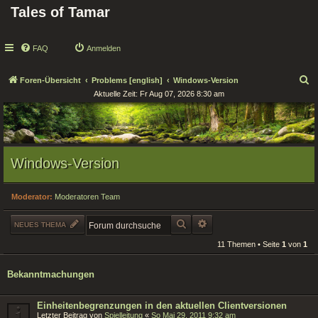
Tales of Tamar
FAQ
Anmelden
S
Foren-Übersicht
Problems [english]
Windows-Version
Aktuelle Zeit: Fr Aug 07, 2026 8:30 am
u
c
h
e
Windows-Version
Moderator:
Moderatoren Team
SUCHE
ERWEITERTE SUCHE
NEUES THEMA
11 Themen • Seite
1
von
1
Bekanntmachungen
Einheitenbegrenzungen in den aktuellen Clientversionen
Letzter Beitrag von
Spielleitung
«
So Mai 29, 2011 9:32 am