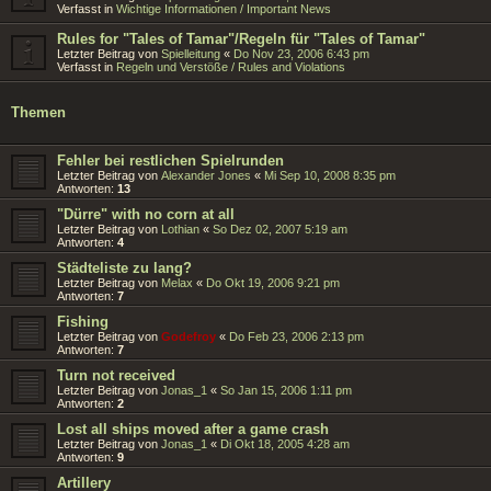
Verfasst in
Wichtige Informationen / Important News
Rules for "Tales of Tamar"/Regeln für "Tales of Tamar"
Letzter Beitrag von
Spielleitung
«
Do Nov 23, 2006 6:43 pm
Verfasst in
Regeln und Verstöße / Rules and Violations
Themen
Fehler bei restlichen Spielrunden
Letzter Beitrag von
Alexander Jones
«
Mi Sep 10, 2008 8:35 pm
Antworten:
13
"Dürre" with no corn at all
Letzter Beitrag von
Lothian
«
So Dez 02, 2007 5:19 am
Antworten:
4
Städteliste zu lang?
Letzter Beitrag von
Melax
«
Do Okt 19, 2006 9:21 pm
Antworten:
7
Fishing
Letzter Beitrag von
Godefroy
«
Do Feb 23, 2006 2:13 pm
Antworten:
7
Turn not received
Letzter Beitrag von
Jonas_1
«
So Jan 15, 2006 1:11 pm
Antworten:
2
Lost all ships moved after a game crash
Letzter Beitrag von
Jonas_1
«
Di Okt 18, 2005 4:28 am
Antworten:
9
Artillery