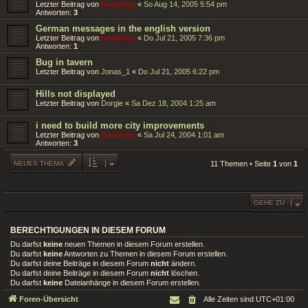
Letzter Beitrag von
Godefroy
«
So Aug 14, 2005 5:54 pm
Antworten:
3
German messages in the english version
Letzter Beitrag von
Godefroy
«
Do Jul 21, 2005 7:36 pm
Antworten:
1
Bug in tavern
Letzter Beitrag von
Jonas_1
«
Do Jul 21, 2005 6:22 pm
Hills not displayed
Letzter Beitrag von
Dorgie
«
Sa Dez 18, 2004 1:25 am
i need to build more city improvements
Letzter Beitrag von
Godefroy
«
Sa Jul 24, 2004 1:01 am
Antworten:
3
NEUES THEMA
11 Themen • Seite
1
von
1
GEHE ZU
BERECHTIGUNGEN IN DIESEM FORUM
Du darfst
keine
neuen Themen in diesem Forum erstellen.
Du darfst
keine
Antworten zu Themen in diesem Forum erstellen.
Du darfst deine Beiträge in diesem Forum
nicht
ändern.
Du darfst deine Beiträge in diesem Forum
nicht
löschen.
Du darfst
keine
Dateianhänge in diesem Forum erstellen.
Foren-Übersicht
Alle Zeiten sind
UTC+01:00