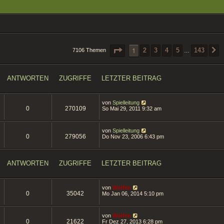
SEITE
1
VON
143
1
2
3
4
5
143
7106 Themen
…
ANTWORTEN
ZUGRIFFE
LETZTER BEITRAG
von
Spielleitung
0
270109
So Mai 29, 2011 9:32 am
von
Spielleitung
0
279056
Do Nov 23, 2006 6:43 pm
ANTWORTEN
ZUGRIFFE
LETZTER BEITRAG
von
Wolfen
0
35042
Mo Jan 06, 2014 5:10 pm
von
Wolfen
0
21622
Fr Dez 27, 2013 6:28 pm