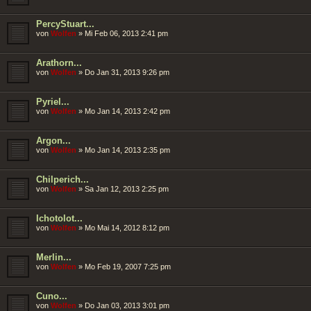
PercyStuart...
von
Wolfen
»
Mi Feb 06, 2013 2:41 pm
Arathorn...
von
Wolfen
»
Do Jan 31, 2013 9:26 pm
Pyriel...
von
Wolfen
»
Mo Jan 14, 2013 2:42 pm
Argon...
von
Wolfen
»
Mo Jan 14, 2013 2:35 pm
Chilperich...
von
Wolfen
»
Sa Jan 12, 2013 2:25 pm
Ichotolot...
von
Wolfen
»
Mo Mai 14, 2012 8:12 pm
Merlin...
von
Wolfen
»
Mo Feb 19, 2007 7:25 pm
Cuno...
von
Wolfen
»
Do Jan 03, 2013 3:01 pm