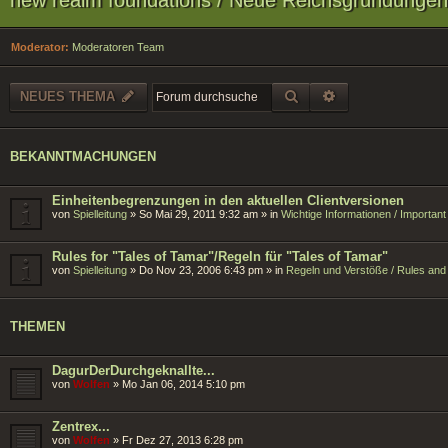
Moderator:
Moderatoren Team
SUCHE
ERWEITERTE SU
NEUES THEMA
BEKANNTMACHUNGEN
Einheitenbegrenzungen in den aktuellen Clientversionen
von
Spielleitung
»
So Mai 29, 2011 9:32 am
» in
Wichtige Informationen / Importan
Rules for "Tales of Tamar"/Regeln für "Tales of Tamar"
von
Spielleitung
»
Do Nov 23, 2006 6:43 pm
» in
Regeln und Verstöße / Rules and 
THEMEN
DagurDerDurchgeknallte...
von
Wolfen
»
Mo Jan 06, 2014 5:10 pm
Zentrex...
von
Wolfen
»
Fr Dez 27, 2013 6:28 pm