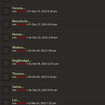
Ceruna...
von
Wolfen
»
Fr Dez 27, 2013 6:26 pm
Monchichi...
von
Wolfen
»
Fr Dez 27, 2013 6:24 pm
Homer...
von
Wolfen
»
So Dez 22, 2013 3:30 pm
Wiebou...
von
Wolfen
»
Di Okt 29, 2013 7:50 pm
Dsgfjhsdgd...
von
Wolfen
»
So Okt 06, 2013 12:41 am
Thomor...
von
Wolfen
»
Mi Okt 02, 2013 5:10 pm
Selvor...
von
Wolfen
»
Sa Sep 21, 2013 9:41 am
Lui...
von
Wolfen
»
Di Mai 14, 2013 7:22 pm