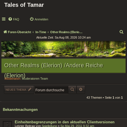
Tales of Tamar
FAQ
Anmelden
S
Foren-Übersicht
In-Time
Other Realms (Elerion) /Andere Reiche (Elerion)
Aktuelle Zeit: Sa Aug 08, 2026 10:24 am
u
c
h
e
Other Realms (Elerion) /Andere Reiche
(Elerion)
Moderator:
Moderatoren Team
SUCHE
ERWEITERTE SUCHE
NEUES THEMA
43 Themen • Seite
1
von
1
Bekanntmachungen
Einheitenbegrenzungen in den aktuellen Clientversionen
Letzter Beitrag von
Spielleitung
«
So Mai 29, 2011 9:32 am