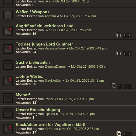
Letzter Beitrag von
Skar
«
Mi Okt 29, 2003 8:31 pm
Antworten:
9
Waffen / Weapons
Letzter Beitrag von
Agomar
«
Mi Okt 29, 2003 7:32 pm
Angriff auf ein wehrloses Land!
Letzter Beitrag von
Skar
«
Di Okt 28, 2003 7:58 pm
Antworten:
16
1
2
Tod des jungen Lord Gunthrer
Letzter Beitrag von
Verzingethorix
«
Mo Okt 27, 2003 6:49 pm
Antworten:
24
1
2
Suche Lieferanten
Letzter Beitrag von
ElenoraDannen
«
Mo Okt 27, 2003 5:03 pm
...ohne Worte...
Letzter Beitrag von
BlackAdder
«
Sa Okt 25, 2003 10:49 pm
Antworten:
36
1
2
3
Mythor!
Letzter Beitrag von
Potter
«
Sa Okt 25, 2003 9:59 pm
Antworten:
13
Unsere Entschuldigung
Letzter Beitrag von
Lipsius
«
Fr Okt 24, 2003 4:29 pm
Antworten:
1
BlackAdder wird für Vogelfrei erklärt!
Letzter Beitrag von
KirKanos
«
Mo Okt 20, 2003 2:18 pm
Antworten:
17
1
2