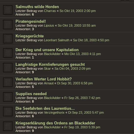
Salmuths wilde Horden
Letzter Beitrag von
Charras
«
So Okt 19, 2003 2:00 pm
Antworten:
6
Piratengesindel!
Letzter Beitrag von
Lipsius
«
So Okt 19, 2003 10:55 am
Antworten:
3
Kriegsgerüchte
Letzter Beitrag von
Leonhart Salmuth
«
Sa Okt 18, 2003 4:50 pm
Der Krieg und unsere Kapitulation
Letzter Beitrag von
BlackAdder
«
Mo Okt 13, 2003 4:11 pm
Antworten:
1
Langfristige Kornlieferungen gesucht
Letzter Beitrag von
Skar
«
Sa Okt 04, 2003 2:09 pm
Antworten:
9
Verlaufen Werter Lord Hobbit?
Letzter Beitrag von
Arnaut
«
Di Sep 30, 2003 6:58 pm
Antworten:
5
Supplies needed
Letzter Beitrag von
BlackAdder
«
Fr Sep 26, 2003 7:42 pm
Antworten:
8
Die Seefahrten des Laurentius...
Letzter Beitrag von
Verzingethorix
«
Di Sep 23, 2003 5:47 pm
Antworten:
6
Kriegserklärung des Ordens an Blackadder
Letzter Beitrag von
BlackAdder
«
Fr Sep 19, 2003 5:39 pm
Antworten:
9