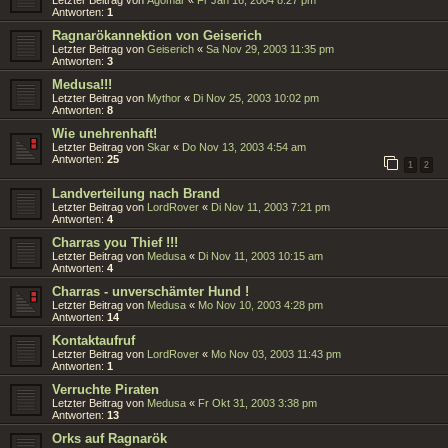
Letzter Beitrag von
Agomar
«
Fr Jan 16, 2004 8:27 pm
Antworten:
1
Ragnarökannektion von Geiserich
Letzter Beitrag von
Geiserich
«
Sa Nov 29, 2003 11:35 pm
Antworten:
3
Medusa!!!
Letzter Beitrag von
Mythor
«
Di Nov 25, 2003 10:02 pm
Antworten:
8
Wie unehrenhaft!
Letzter Beitrag von
Skar
«
Do Nov 13, 2003 4:54 am
Antworten:
25
1
2
Landverteilung nach Brand
Letzter Beitrag von
LordRover
«
Di Nov 11, 2003 7:21 pm
Antworten:
4
Charras you Thief !!!
Letzter Beitrag von
Medusa
«
Di Nov 11, 2003 10:15 am
Antworten:
4
Charras - unverschämter Hund !
Letzter Beitrag von
Medusa
«
Mo Nov 10, 2003 4:28 pm
Antworten:
14
Kontaktaufruf
Letzter Beitrag von
LordRover
«
Mo Nov 03, 2003 11:43 pm
Antworten:
1
Verruchte Piraten
Letzter Beitrag von
Medusa
«
Fr Okt 31, 2003 3:38 pm
Antworten:
13
Orks auf Ragnarök