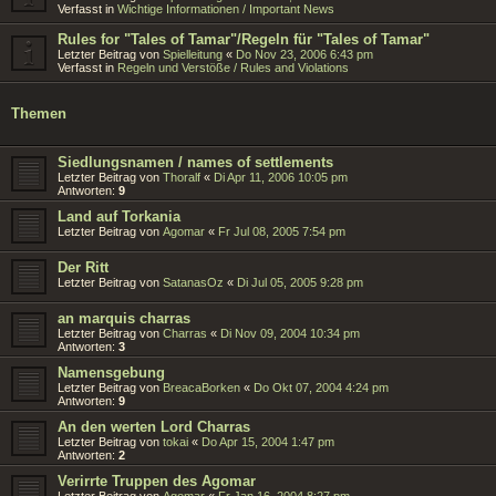
Verfasst in
Wichtige Informationen / Important News
Rules for "Tales of Tamar"/Regeln für "Tales of Tamar"
Letzter Beitrag von
Spielleitung
«
Do Nov 23, 2006 6:43 pm
Verfasst in
Regeln und Verstöße / Rules and Violations
Themen
Siedlungsnamen / names of settlements
Letzter Beitrag von
Thoralf
«
Di Apr 11, 2006 10:05 pm
Antworten:
9
Land auf Torkania
Letzter Beitrag von
Agomar
«
Fr Jul 08, 2005 7:54 pm
Der Ritt
Letzter Beitrag von
SatanasOz
«
Di Jul 05, 2005 9:28 pm
an marquis charras
Letzter Beitrag von
Charras
«
Di Nov 09, 2004 10:34 pm
Antworten:
3
Namensgebung
Letzter Beitrag von
BreacaBorken
«
Do Okt 07, 2004 4:24 pm
Antworten:
9
An den werten Lord Charras
Letzter Beitrag von
tokai
«
Do Apr 15, 2004 1:47 pm
Antworten:
2
Verirrte Truppen des Agomar