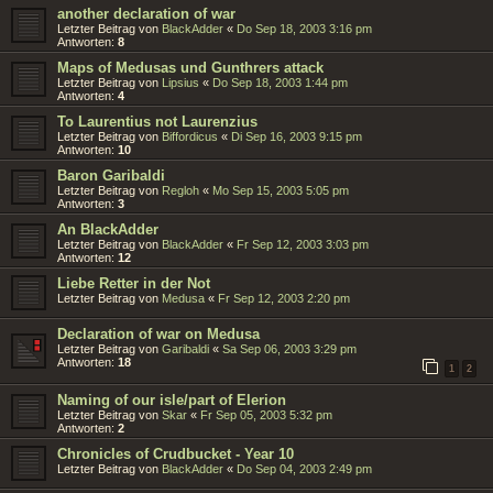
another declaration of war
Letzter Beitrag von
BlackAdder
«
Do Sep 18, 2003 3:16 pm
Antworten:
8
Maps of Medusas und Gunthrers attack
Letzter Beitrag von
Lipsius
«
Do Sep 18, 2003 1:44 pm
Antworten:
4
To Laurentius not Laurenzius
Letzter Beitrag von
Biffordicus
«
Di Sep 16, 2003 9:15 pm
Antworten:
10
Baron Garibaldi
Letzter Beitrag von
Regloh
«
Mo Sep 15, 2003 5:05 pm
Antworten:
3
An BlackAdder
Letzter Beitrag von
BlackAdder
«
Fr Sep 12, 2003 3:03 pm
Antworten:
12
Liebe Retter in der Not
Letzter Beitrag von
Medusa
«
Fr Sep 12, 2003 2:20 pm
Declaration of war on Medusa
Letzter Beitrag von
Garibaldi
«
Sa Sep 06, 2003 3:29 pm
Antworten:
18
1
2
Naming of our isle/part of Elerion
Letzter Beitrag von
Skar
«
Fr Sep 05, 2003 5:32 pm
Antworten:
2
Chronicles of Crudbucket - Year 10
Letzter Beitrag von
BlackAdder
«
Do Sep 04, 2003 2:49 pm